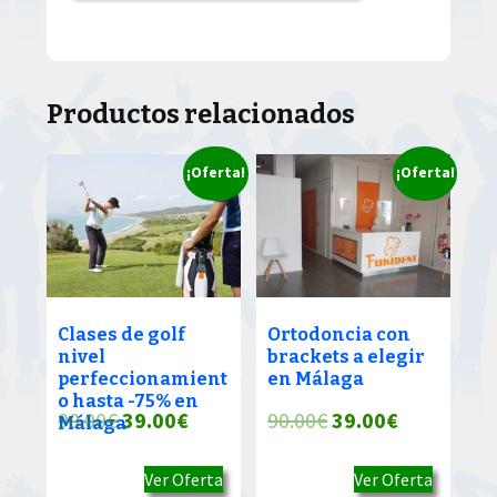
Productos relacionados
¡Oferta!
¡Oferta!
Clases de golf
Ortodoncia con
nivel
brackets a elegir
perfeccionamient
en Málaga
o hasta -75% en
El
El
El
El
90.00
€
39.00
€
90.00
€
39.00
€
Málaga
precio
precio
precio
precio
Ver Oferta
Ver Oferta
original
actual
original
actual