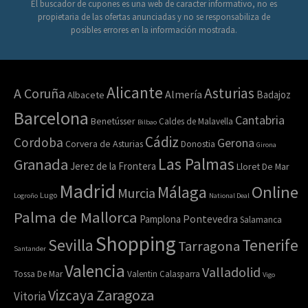
El buscador de cupones es una web de caracter informativo, no es
propietaria de las ofertas anunciadas y no se responsabiliza de
posibles errores en la información mostrada.
Alicante
Asturias
A Coruña
Almería
Badajoz
Albacete
Barcelona
Cantabria
Benetússer
Caldes de Malavella
Bilbao
Cádiz
Cordoba
Gerona
Corvera de Asturias
Donostia
Girona
Las Palmas
Granada
Jerez de la Frontera
Lloret De Mar
Madrid
Online
Málaga
Murcia
Lugo
Logroño
National Deal
Palma de Mallorca
Pamplona
Pontevedra
Salamanca
Shopping
Sevilla
Tenerife
Tarragona
Santander
Valencia
Valladolid
Tossa De Mar
Valentin Calasparra
Vigo
Zaragoza
Vizcaya
Vitoria