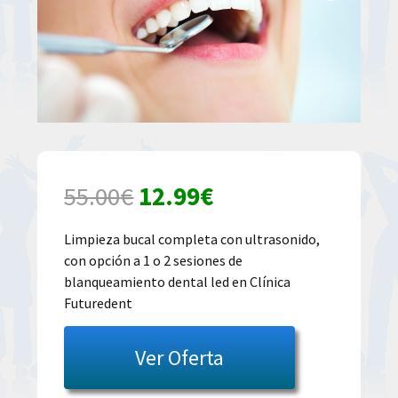
El
El
55.00
€
12.99
€
precio
precio
Limpieza bucal completa con ultrasonido,
con opción a 1 o 2 sesiones de
original
actual
blanqueamiento dental led en Clínica
Futuredent
era:
es:
55.00€.
12.99€.
Ver Oferta