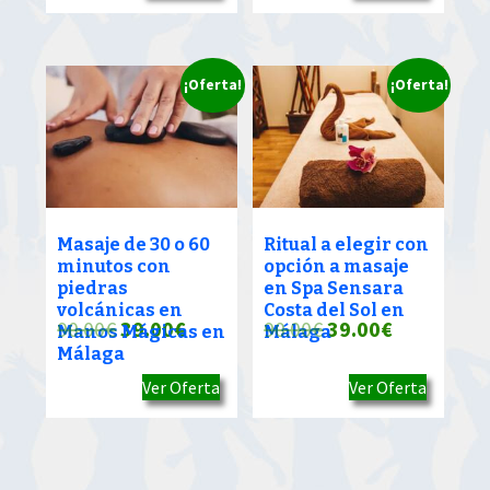
era:
es:
era:
es:
90.00€.
39.00€.
90.00€.
39.00€.
¡Oferta!
¡Oferta!
Masaje de 30 o 60
Ritual a elegir con
minutos con
opción a masaje
piedras
en Spa Sensara
volcánicas en
Costa del Sol en
El
El
El
El
90.00
€
39.00
€
90.00
€
39.00
€
Manos Mágicas en
Málaga
Málaga
precio
precio
precio
precio
Ver Oferta
Ver Oferta
original
actual
original
actual
era:
es:
era:
es:
90.00€.
39.00€.
90.00€.
39.00€.