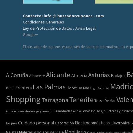
Contacto: info @ buscadorcupones . com
Condiciones Generales
Ley de Protección de Datos / Aviso Legal
Google+
El buscador de cupones es una web de caracter informativo, no es pr
B
Alicante
Asturias
A Coruña
Almería
Badajoz
Albacete
Madri
Las Palmas
de la Frontera
Lloret De Mar
Lugo
Logroño
Shopping
Valen
Tenerife
Tarragona
Tossa De Mar
Bolsos, billeteras y estuch
Almacenamiento de ropa y armarios
Almohadas
Audio
Bolsos
Cuidado personal
Electrodomésticos
Electrónica
Decoración
los pies
E
Mobiliario
Maletas y bolsos de viaje
Maletas
Organización y almacenamiento