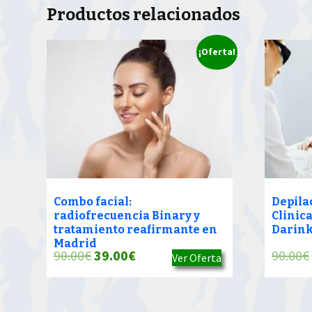
Productos relacionados
¡Oferta!
Combo facial:
Depila
radiofrecuencia Binary y
Clinic
tratamiento reafirmante en
Darink
Madrid
El
El
90.00
€
39.00
€
90.00
€
Ver Oferta
precio
precio
original
actual