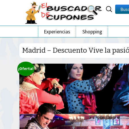
Buscar
Bus
por:
Ir
Experiencias
Shopping
al
contenido
Madrid – Descuento Vive la pasi
¡Oferta!