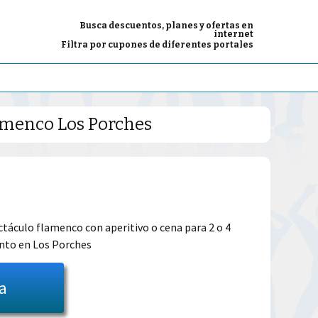
Busca descuentos, planes y ofertas en
internet
Filtra por cupones de diferentes portales
lamenco Los Porches
El
precio
áculo flamenco con aperitivo o cena para 2 o 4
nto en Los Porches
l
actual
es:
ta
44.99€.