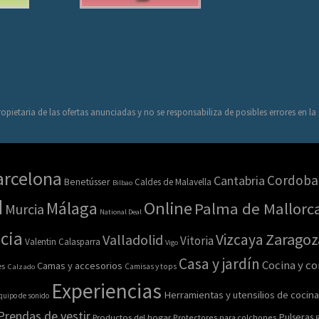
opietaria de las ofertas anunciadas y no se responsabiliza de posibles errores en l
arcelona
Cordoba
Cantabria
Benetússer
Caldes de Malavella
Bilbao
d
Online
Málaga
Palma de Mallorc
Murcia
National Deal
cia
Zaragoz
Vizcaya
Valladolid
Vitoria
Valentin Calasparra
Vigo
Casa y jardín
Cocina y c
Camas y accesorios
es
Calzado
Camisas y tops
Experiencias
Herramientas y utensilios de cocina
quipo de sonido
Prendas de vestir
Pulseras
Productos del hogar
Protectores para colchones
R