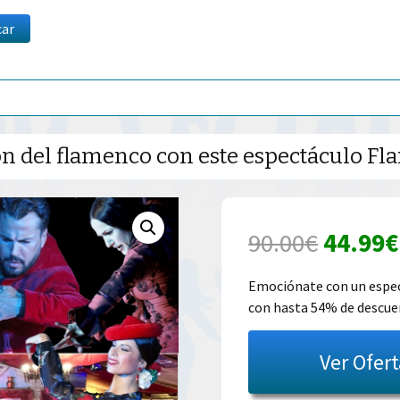
car
ón del flamenco con este espectáculo F
El
90.00
€
44.99
€
precio
Emociónate con un espect
con hasta 54% de descue
origina
era:
Ver Ofer
90.00€.