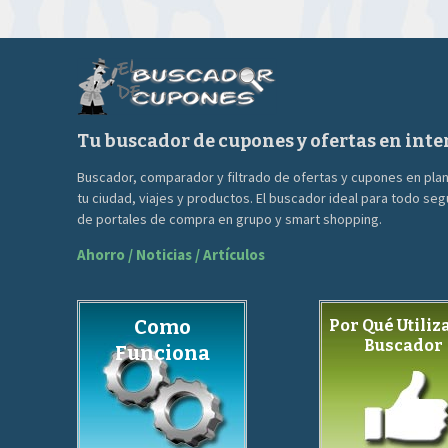
era:
es:
90.00€.
39.00€.
Tu buscador de cupones y ofertas en inte
Buscador, comparador y filtrado de ofertas y cupones en pla
tu ciudad, viajes y productos. El buscador ideal para todo se
de portales de compra en grupo y smart shopping.
Ahorro / Noticias / Artículos
Como
Por Qué Utiliza
Buscador
Funciona