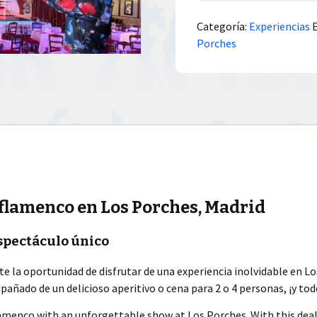
Categoría:
Experiencias
Porches
 flamenco en Los Porches, Madrid
espectáculo único
e la oportunidad de disfrutar de una experiencia inolvidable en Lo
ado de un delicioso aperitivo o cena para 2 o 4 personas, ¡y tod
lamenco with an unforgettable show at Los Porches. With this dea