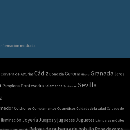
a información mostrada.
Granada
Cádiz
Gerona
Jerez
Corvera de Asturias
Donostia
Girona
Sevilla
a
Pamplona
Pontevedra
Salamanca
Santander
a
omedor
Colchones
Complementos
Cosméticos
Cuidado de la salud
Cuidado de
Joyería
Juegos y juguetes
Juguetes
Iluminación
Lámparas móviles
Relojes de pulsera y de bolsillo
Ropa de cama
ecipiente para comida