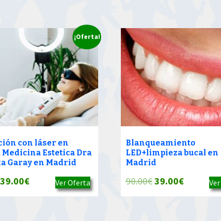
¡Oferta!
ción con láser en
Blanqueamiento
a Medicina Estetica Dra
LED+limpieza bucal en
a Garay en Madrid
Madrid
El
El
El
El
39.00
€
90.00
€
39.00
€
Ver Oferta
Ver
precio
precio
precio
precio
original
actual
original
actual