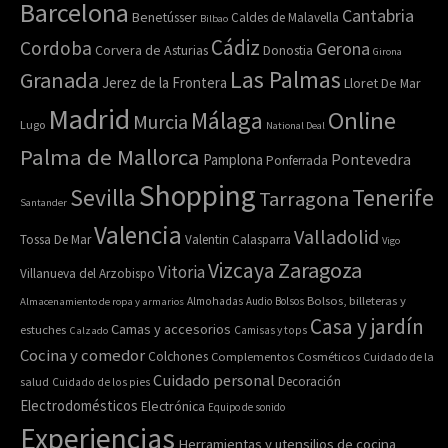
Barcelona
Cantabria
Benetússer
Caldes de Malavella
Bilbao
Cádiz
Cordoba
Gerona
Corvera de Asturias
Donostia
Girona
Las Palmas
Granada
Jerez de la Frontera
Lloret De Mar
Madrid
Online
Málaga
Murcia
Lugo
National Deal
Palma de Mallorca
Pamplona
Pontevedra
Ponferrada
Shopping
Sevilla
Tenerife
Tarragona
Santander
Valencia
Valladolid
Tossa De Mar
Valentin Calasparra
Vigo
Zaragoza
Vizcaya
Vitoria
Villanueva del Arzobispo
Bolsos, billeteras y
Almacenamiento de ropa y armarios
Almohadas
Audio
Bolsos
Casa y jardín
Camas y accesorios
estuches
Calzado
Camisas y tops
Cocina y comedor
Colchones
Complementos
Cosméticos
Cuidado de la
Cuidado personal
Decoración
salud
Cuidado de los pies
Electrodomésticos
Electrónica
Equipo de sonido
Experiencias
Herramientas y utensilios de cocina