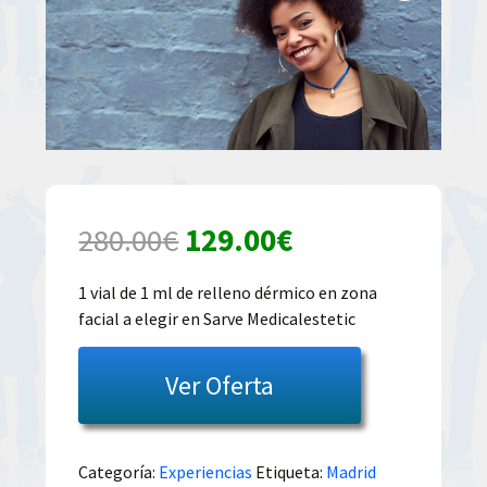
El
El
280.00
€
129.00
€
precio
precio
1 vial de 1 ml de relleno dérmico en zona
facial a elegir en Sarve Medicalestetic
original
actual
era:
es:
Ver Oferta
280.00€.
129.00€.
Categoría:
Experiencias
Etiqueta:
Madrid