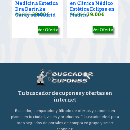
Medicina Estetica
en Clínica Médico
Dra Darinka
Estética Eclipse en
El
El
El
El
90.00
€
39.00
€
90.00
€
39.00
€
Garay en Madrid
Madrid
precio
precio
precio
precio
Ver Oferta
Ver Oferta
original
actual
original
actual
era:
es:
era:
es:
90.00€.
39.00€.
90.00€.
39.00€.
Tu buscador de cupones y ofertas en
internet
Buscador, comparador y filtrado de ofertas y cupones en
planes en tu ciudad, viajes y productos. El buscador ideal para
todo seguidos de portales de compra en grupo y smart
shopping.