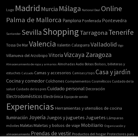
Madrid
Online
Málaga
Murcia
Lugo
National Deal
Palma de Mallorca
Pamplona
Pontevedra
Ponferrada
Shopping
Sevilla
Tenerife
Tarragona
Santander
Valencia
Valladolid
Tossa De Mar
Valentin Calasparra
Vigo
Zaragoza
Vizcaya
Vitoria
Villanueva del Arzobispo
Bolsos, billeteras y
Almacenamiento de ropa y armarios
Almohadas
Audio
Bolsos
Casa y jardín
Camas y accesorios
estuches
Calzado
Camisas y tops
Cocina y comedor
Colchones
Complementos
Cosméticos
Cuidado de la
Cuidado personal
Decoración
salud
Cuidado de los pies
Electrodomésticos
Electrónica
Equipo de sonido
Experiencias
Herramientas y utensilios de cocina
Joyería
Juegos y juguetes
Juguetes
Iluminación
Lámparas
Mobiliario
Maletas y bolsos de viaje
Maletas
móviles
Organización y
Prendas de vestir
Productos del hogar
Protectores para
almacenamiento