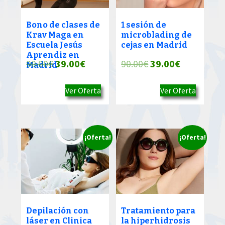
Bono de clases de
1 sesión de
Krav Maga en
microblading de
Escuela Jesús
cejas en Madrid
Aprendiz en
El
El
El
El
90.00
€
39.00
€
90.00
€
39.00
€
Madrid
precio
precio
precio
precio
Ver Oferta
Ver Oferta
original
actual
original
actual
era:
es:
era:
es:
90.00€.
39.00€.
90.00€.
39.00€.
¡Oferta!
¡Oferta!
Depilación con
Tratamiento para
láser en Clinica
la hiperhidrosis