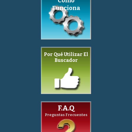
Como
Funciona
Por Qué Utilizar El
Buscador
F.A.Q
Preguntas Frecuentes