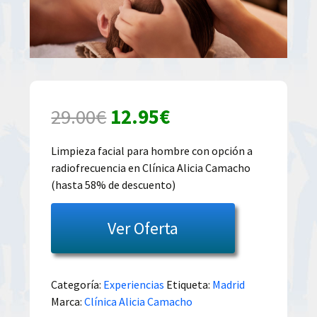
El
El
29.00
€
12.95
€
precio
precio
Limpieza facial para hombre con opción a
radiofrecuencia en Clínica Alicia Camacho
original
actual
(hasta 58% de descuento)
era:
es:
Ver Oferta
29.00€.
12.95€.
Categoría:
Experiencias
Etiqueta:
Madrid
Marca:
Clínica Alicia Camacho