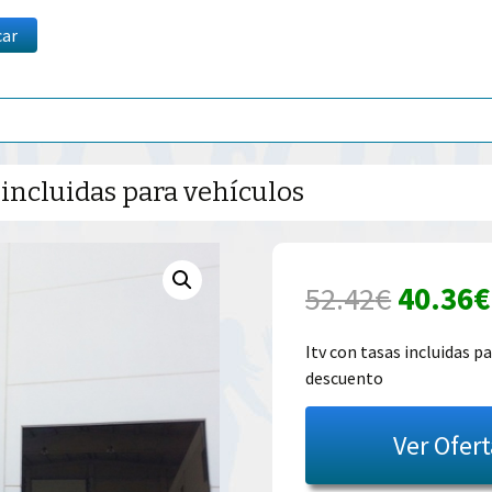
car
 incluidas para vehículos
El
52.42
€
40.36
€
precio
Itv con tasas incluidas p
descuento
origina
era:
Ver Ofer
52.42€.