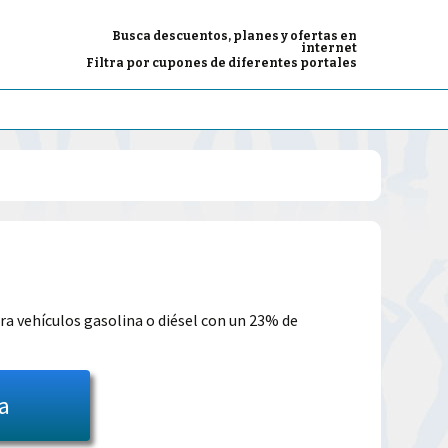
Busca descuentos, planes y ofertas en
internet
Filtra por cupones de diferentes portales
El
precio
ara vehículos gasolina o diésel con un 23% de
l
actual
es:
ta
40.36€.