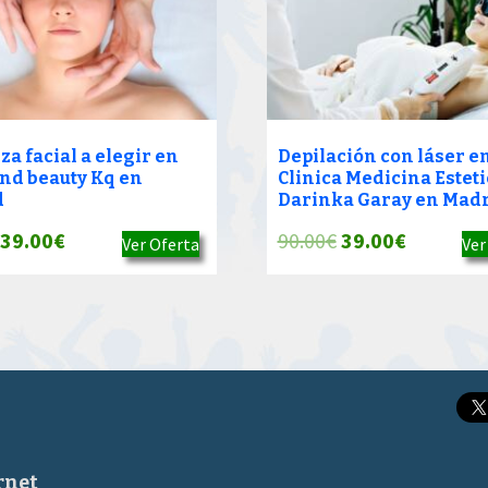
a facial a elegir en
Depilación con láser e
and beauty Kq en
Clinica Medicina Estet
d
Darinka Garay en Mad
El
El
El
El
39.00
€
90.00
€
39.00
€
Ver Oferta
Ver
precio
precio
precio
precio
original
actual
original
actual
era:
es:
era:
es:
90.00€.
39.00€.
90.00€.
39.00€.
rnet