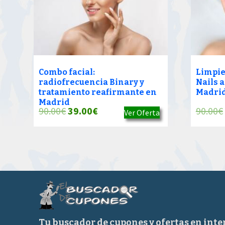
Combo facial:
Limpiez
radiofrecuencia Binary y
Nails 
tratamiento reafirmante en
Madri
Madrid
El
El
90.00
€
39.00
€
90.00
€
Ver Oferta
precio
precio
original
actual
era:
es:
90.00€.
39.00€.
Tu buscador de cupones y ofertas en inte