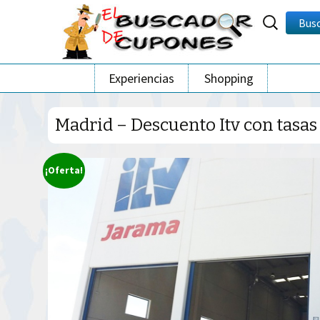
Buscar
Bus
por:
Ir
Experiencias
Shopping
al
contenido
Madrid – Descuento Itv con tasas
¡Oferta!