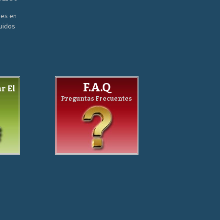
nes en
guidos
F.A.Q
r El
Preguntas Frecuentes