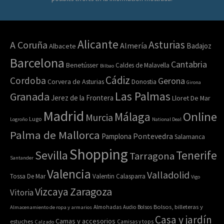
Alicante
Asturias
A Coruña
Almería
Badajoz
Albacete
Barcelona
Cantabria
Benetússer
Caldes de Malavella
Bilbao
Cádiz
Cordoba
Gerona
Corvera de Asturias
Donostia
Girona
Las Palmas
Granada
Jerez de la Frontera
Lloret De Mar
Madrid
Online
Málaga
Murcia
Lugo
Logroño
National Deal
Palma de Mallorca
Pamplona
Pontevedra
Salamanca
Shopping
Sevilla
Tenerife
Tarragona
Santander
Valencia
Valladolid
Tossa De Mar
Valentin Calasparra
Vigo
Zaragoza
Vizcaya
Vitoria
Bolsos, billeteras y
Almacenamiento de ropa y armarios
Almohadas
Audio
Bolsos
Casa y jardín
Camas y accesorios
estuches
Calzado
Camisas y tops