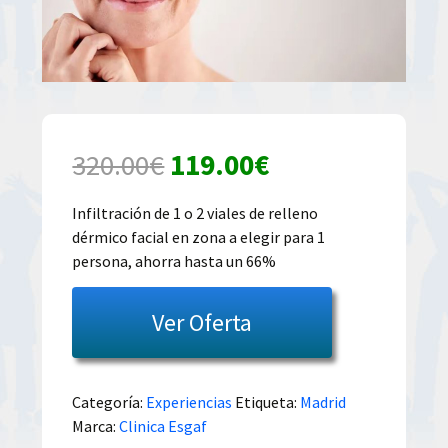
El
El
320.00
€
119.00
€
precio
precio
Infiltración de 1 o 2 viales de relleno
dérmico facial en zona a elegir para 1
original
actual
persona, ahorra hasta un 66%
era:
es:
Ver Oferta
320.00€.
119.00€.
Categoría:
Experiencias
Etiqueta:
Madrid
Marca:
Clinica Esgaf