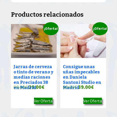
Productos relacionados
¡Oferta!
¡Oferta!
Jarras de cerveza
Consigue unas
o tinto de verano y
uñas impecables
medias raciones
en Daniela
en Preciados 38
Santoni Studio en
El
El
El
El
90.00
€
39.00
€
90.00
€
39.00
€
en Madrid
Madrid
precio
precio
precio
precio
Ver Oferta
Ver Oferta
original
actual
original
actual
era:
es:
era:
es: