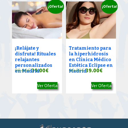
¡Oferta!
¡Oferta!
¡Relájate y
Tratamiento para
disfruta! Rituales
la hiperhidrosis
relajantes
en Clínica Médico
personalizados
Estética Eclipse en
El
El
El
El
90.00
€
39.00
€
90.00
€
39.00
€
en Madrid
Madrid
precio
precio
precio
precio
Ver Oferta
Ver Oferta
original
actual
original
actual
era:
es:
era:
es:
90.00€.
39.00€.
90.00€.
39.00€.