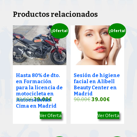
Productos relacionados
¡Oferta!
¡Oferta!
Hasta 80% de dto.
Sesión de higiene
en Formación
facial en Alibell
para la licencia de
Beauty Center en
motocicleta en
Madrid
El
El
El
El
90.00
€
39.00
€
90.00
€
39.00
€
Autoescuelas
Cima en Madrid
precio
precio
precio
precio
Ver Oferta
Ver Oferta
original
actual
original
actual
era:
es:
era:
es:
90.00€.
39.00€.
90.00€.
39.00€.