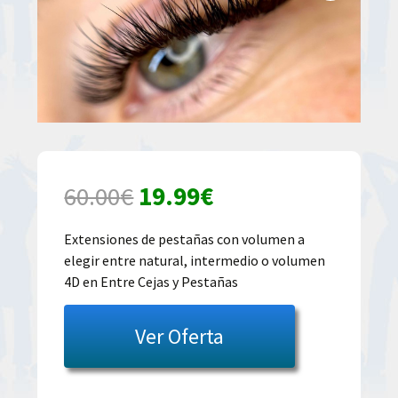
El
El
60.00
€
19.99
€
precio
precio
Extensiones de pestañas con volumen a
elegir entre natural, intermedio o volumen
original
actual
4D en Entre Cejas y Pestañas
era:
es:
Ver Oferta
60.00€.
19.99€.