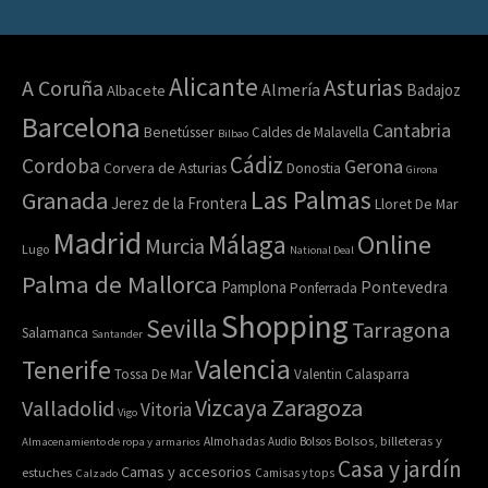
Alicante
Asturias
A Coruña
Almería
Badajoz
Albacete
Barcelona
Cantabria
Benetússer
Caldes de Malavella
Bilbao
Cádiz
Cordoba
Gerona
Corvera de Asturias
Donostia
Girona
Las Palmas
Granada
Jerez de la Frontera
Lloret De Mar
Madrid
Online
Málaga
Murcia
Lugo
National Deal
Palma de Mallorca
Pamplona
Pontevedra
Ponferrada
Shopping
Sevilla
Tarragona
Salamanca
Santander
Valencia
Tenerife
Tossa De Mar
Valentin Calasparra
Zaragoza
Vizcaya
Valladolid
Vitoria
Vigo
Bolsos, billeteras y
Almacenamiento de ropa y armarios
Almohadas
Audio
Bolsos
Casa y jardín
Camas y accesorios
estuches
Calzado
Camisas y tops