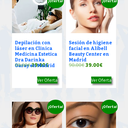
¡Oferta!
¡Oferta!
Depilación con
Sesión de higiene
láser en Clinica
facial en Alibell
Medicina Estetica
Beauty Center en
Dra Darinka
Madrid
El
El
El
El
90.00
€
39.00
€
90.00
€
39.00
€
Garay en Madrid
precio
precio
precio
precio
Ver Oferta
Ver Oferta
original
actual
original
actual
era:
es:
era:
es:
90.00€.
39.00€.
90.00€.
39.00€.
¡Oferta!
¡Oferta!