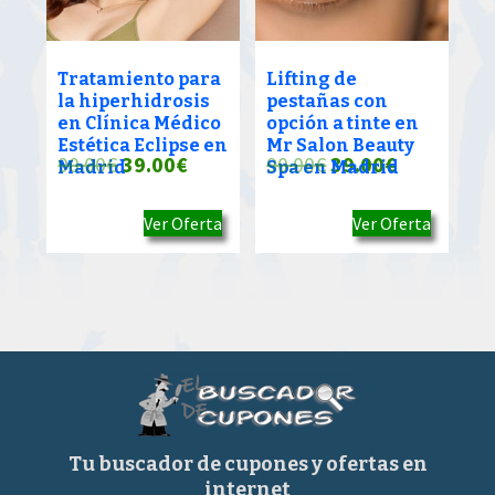
Tratamiento para
Lifting de
la hiperhidrosis
pestañas con
en Clínica Médico
opción a tinte en
Estética Eclipse en
Mr Salon Beauty
El
El
El
El
90.00
€
39.00
€
90.00
€
39.00
€
Madrid
Spa en Madrid
precio
precio
precio
precio
Ver Oferta
Ver Oferta
original
actual
original
actual
era:
es:
era:
es:
90.00€.
39.00€.
90.00€.
39.00€.
Tu buscador de cupones y ofertas en
internet