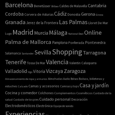
Barcelona
Cantabria
Benetússer
Caldes de Malavella
Bilbao
Cádiz
Cordoba
Gerona
Corvera de Asturias
Donostia
Girona
Las Palmas
Granada
Jerez de la Frontera
Lloret De Mar
Madrid
Online
Málaga
Murcia
Lugo
National Deal
Palma de Mallorca
Pamplona
Pontevedra
Ponferrada
Shopping
Sevilla
Tarragona
Salamanca
Santander
Valencia
Tenerife
Tossa De Mar
Valentin Calasparra
Zaragoza
Vizcaya
Valladolid
Vitoria
Vigo
Bolsos, billeteras y
Almacenamiento de ropa y armarios
Almohadas
Audio
Bolsos
Casa y jardín
Camas y accesorios
estuches
Calzado
Camisas y tops
Cocina y comedor
Colchones
Complementos
Cosméticos
Cuidado de la
Cuidado personal
Decoración
salud
Cuidado de los pies
Electrodomésticos
Electrónica
Equipo de sonido
Experiencias