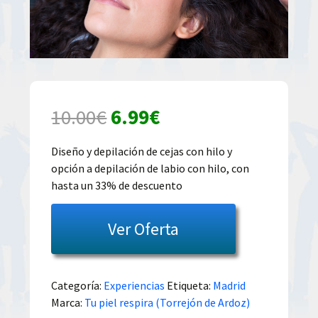
El
El
10.00
€
6.99
€
precio
precio
Diseño y depilación de cejas con hilo y
opción a depilación de labio con hilo, con
original
actual
hasta un 33% de descuento
era:
es:
Ver Oferta
10.00€.
6.99€.
Categoría:
Experiencias
Etiqueta:
Madrid
Marca:
Tu piel respira (Torrejón de Ardoz)