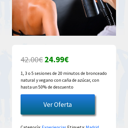
El
El
42.00
€
24.99
€
precio
precio
1, 3 o 5 sesiones de 20 minutos de bronceado
natural y vegano con caña de azúcar, con
original
actual
hasta un 50% de descuento
era:
es:
Ver Oferta
42.00€.
24.99€.
Categoría:
Experiencias
Etiqueta:
Madrid