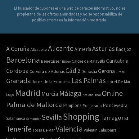
El buscador de cupones es una web de caracter informativo, no es
propietaria de las ofertas anunciadas y no se responsabiliza de
posibles errores en la información mostrada.
Alicante
Asturias
A Coruña
Almería
Badajoz
Albacete
Barcelona
Cantabria
Benetússer
Caldes de Malavella
Bilbao
Cádiz
Cordoba
Gerona
Corvera de Asturias
Donostia
Girona
Las Palmas
Granada
Jerez de la Frontera
Lloret De Mar
Madrid
Online
Málaga
Murcia
Lugo
National Deal
Palma de Mallorca
Pamplona
Pontevedra
Ponferrada
Shopping
Sevilla
Tarragona
Salamanca
Santander
Valencia
Tenerife
Tossa De Mar
Valentin Calasparra