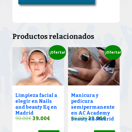
Productos relacionados
¡Oferta!
¡Oferta!
Limpieza facial a
Manicura y
elegir en Nails
pedicura
and beauty Kq en
semipermanente
Madrid
en AC Academy
El
El
El
El
90.00
€
39.00
€
90.00
€
39.00
€
Beauty en Madrid
precio
precio
precio
precio