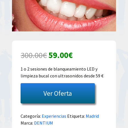
El
El
300.00
€
59.00
€
precio
precio
1 o 2 sesiones de blanqueamiento LED y
limpieza bucal con ultrasonidos desde 59 €
original
actual
era:
es:
Ver Oferta
300.00€.
59.00€.
Categoría:
Experiencias
Etiqueta:
Madrid
Marca:
DENTIUM