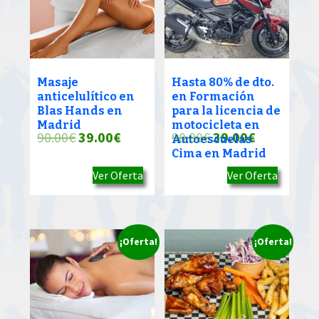
Masaje
Hasta 80% de dto.
anticelulítico en
en Formación
Blas Hands en
para la licencia de
Madrid
motocicleta en
El
El
El
El
90.00
€
39.00
€
90.00
€
39.00
€
Autoescuelas
Cima en Madrid
precio
precio
precio
precio
Ver Oferta
Ver Oferta
original
actual
original
actual
era:
es:
era:
es:
90.00€.
39.00€.
90.00€.
39.00€.
¡Oferta!
¡Oferta!