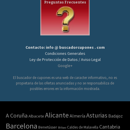
Preguntas Frecuentes
Contacto: info @ buscadorcupones . com
Condiciones Generales
Ley de Protección de Datos / Aviso Legal
Google+
El buscador de cupones es una web de caracter informativo, no es
propietaria de las ofertas anunciadas y no se responsabiliza de
posibles errores en la información mostrada.
Alicante
Asturias
A Coruña
Almería
Badajoz
Albacete
Barcelona
Cantabria
Benetússer
Caldes de Malavella
Bilbao