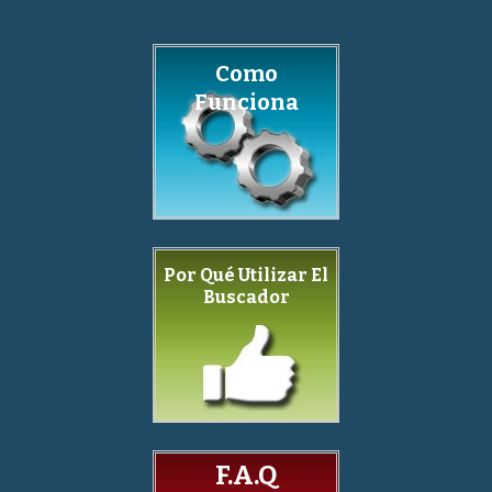
Como
Funciona
Por Qué Utilizar El
Buscador
F.A.Q