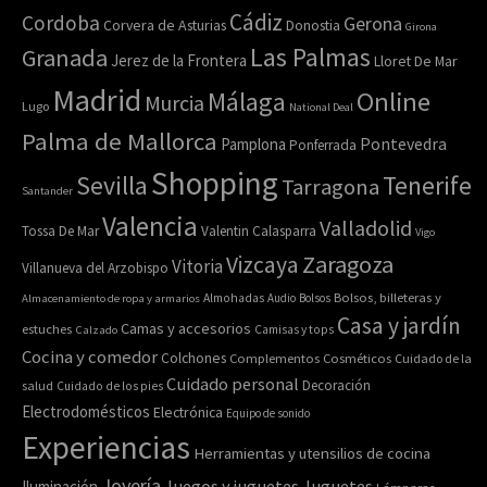
Cádiz
Cordoba
Gerona
Corvera de Asturias
Donostia
Girona
Las Palmas
Granada
Jerez de la Frontera
Lloret De Mar
Madrid
Online
Málaga
Murcia
Lugo
National Deal
Palma de Mallorca
Pamplona
Pontevedra
Ponferrada
Shopping
Sevilla
Tenerife
Tarragona
Santander
Valencia
Valladolid
Tossa De Mar
Valentin Calasparra
Vigo
Zaragoza
Vizcaya
Vitoria
Villanueva del Arzobispo
Bolsos, billeteras y
Almacenamiento de ropa y armarios
Almohadas
Audio
Bolsos
Casa y jardín
Camas y accesorios
estuches
Calzado
Camisas y tops
Cocina y comedor
Colchones
Complementos
Cosméticos
Cuidado de la
Cuidado personal
Decoración
salud
Cuidado de los pies
Electrodomésticos
Electrónica
Equipo de sonido
Experiencias
Herramientas y utensilios de cocina
Joyería
Juegos y juguetes
Juguetes
Iluminación