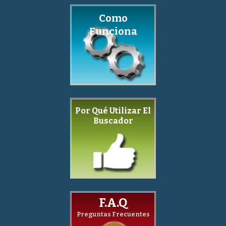
Como
Funciona
Por Qué Utilizar El
Buscador
F.A.Q
Preguntas Frecuentes