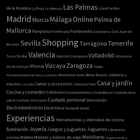
Las Palmas
de la Frontera
La Rioja
Lloret De Mar
Las Médulas
Madrid
Online
Málaga
Palma de
Murcia
Mallorca
Pontevedra
Pamplona
Ponferrada
Salamanca
San Juan de
Shopping
Sevilla
Tenerife
Tarragona
Alicante
Valencia
Valladolid
Tossa De Mar
Valentin Calasparra
Villanueva
Zaragoza
Vizcaya
Vitoria
del Arzobispo
Úbeda
Bolsos, billeteras y
Almacenamiento de ropa y armarios
Almohadas
Audio
Bolsos
Casa y jardín
Camas y accesorios
estuches
Calzado
Camisas y tops
Cocina y comedor
Colchones
Complementos
Cosméticos
Cuidado de la
Cuidado personal
Decoración
salud
Cuidado de los pies
Electrodomésticos
Electrónica
Equipo de sonido
Experiencias
Herramientas y utensilios de cocina
Joyería
Juegos y juguetes
Juguetes
Iluminación
Lámparas
Mobiliario
Maletas y bolsos de viaje
Maletas
móviles
Organización y