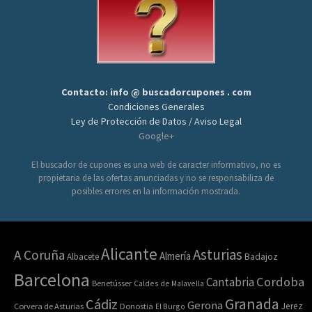
Contacto: info @ buscadorcupones . com
Condiciones Generales
Ley de Protección de Datos / Aviso Legal
Google+
El buscador de cupones es una web de caracter informativo, no es
propietaria de las ofertas anunciadas y no se responsabiliza de
posibles errores en la información mostrada.
Alicante
Asturias
A Coruña
Almería
Albacete
Badajoz
Barcelona
Cordoba
Cantabria
Benetússer
Caldes de Malavella
Granada
Cádiz
Gerona
Jerez
Corvera de Asturias
Donostia
El Burgo