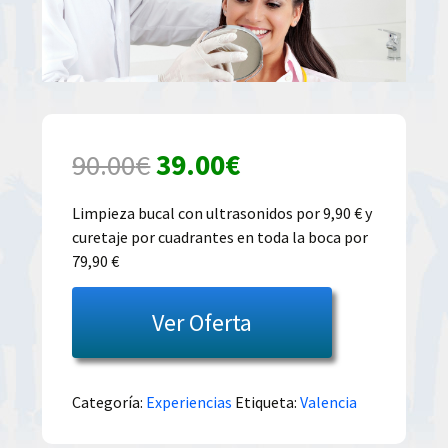
El
El
90.00
€
39.00
€
precio
precio
Limpieza bucal con ultrasonidos por 9,90 € y
curetaje por cuadrantes en toda la boca por
original
actual
79,90 €
era:
es:
Ver Oferta
90.00€.
39.00€.
Categoría:
Experiencias
Etiqueta:
Valencia