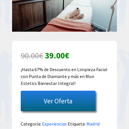
El
El
90.00
€
39.00
€
precio
precio
¡Hasta 67% de Descuento en Limpieza Facial
con Punta de Diamante y más en Mon
original
actual
Estetics Bienestar Integral!
era:
es:
Ver Oferta
90.00€.
39.00€.
Categoría:
Experiencias
Etiqueta:
Madrid