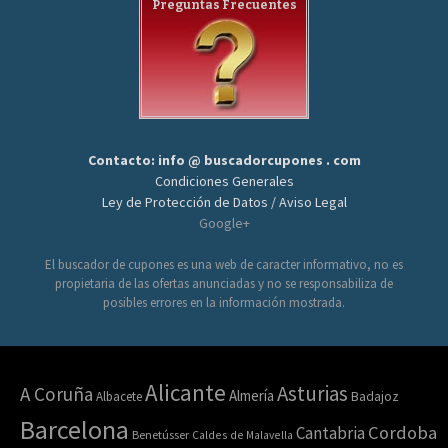
Preguntas Frecuentes
Contacto: info @ buscadorcupones . com
Condiciones Generales
Ley de Protección de Datos / Aviso Legal
Google+
El buscador de cupones es una web de caracter informativo, no es
propietaria de las ofertas anunciadas y no se responsabiliza de
posibles errores en la información mostrada.
Alicante
Asturias
A Coruña
Almería
Albacete
Badajoz
Barcelona
Cordoba
Cantabria
Benetússer
Caldes de Malavella