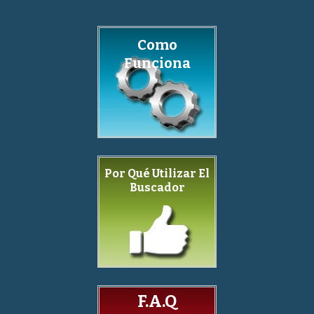
Como
Funciona
Por Qué Utilizar El
Buscador
F.A.Q