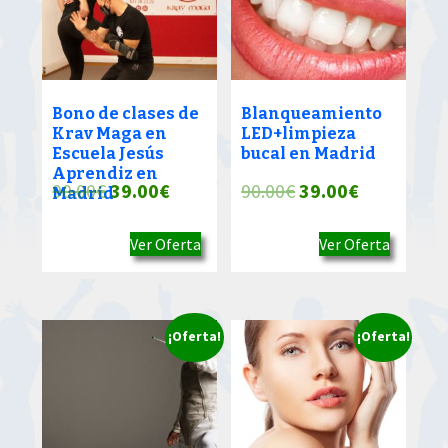
Bono de clases de
Blanqueamiento
Krav Maga en
LED+limpieza
Escuela Jesús
bucal en Madrid
Aprendiz en
El
El
El
El
90.00
€
39.00
€
90.00
€
39.00
€
Madrid
precio
precio
precio
precio
Ver Oferta
Ver Oferta
original
actual
original
actual
era:
es:
era:
es:
90.00€.
39.00€.
90.00€.
39.00€.
¡Oferta!
¡Oferta!