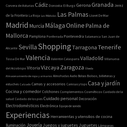
Granada
Cádiz
Gerona
Jerez
Corvera de Asturias
Donostia
El Burgo
Las Palmas
de la Frontera
La Rioja
Lloret De Mar
Las Médulas
Madrid
Online
Málaga
Palma de
Murcia
Mallorca
Pontevedra
Pamplona
Ponferrada
Salamanca
San Juan de
Shopping
Sevilla
Tenerife
Tarragona
Alicante
Valencia
Valladolid
Tossa De Mar
Valentin Calasparra
Villanueva
Zaragoza
Vizcaya
Vitoria
del Arzobispo
Úbeda
Bolsos, billeteras y
Almacenamiento de ropa y armarios
Almohadas
Audio
Bolsos
Casa y jardín
Camas y accesorios
estuches
Calzado
Camisas y tops
Cocina y comedor
Colchones
Complementos
Cosméticos
Cuidado de la
Cuidado personal
Decoración
salud
Cuidado de los pies
Electrodomésticos
Electrónica
Equipo de sonido
Experiencias
Herramientas y utensilios de cocina
Joyería
Juegos y juguetes
Juguetes
Iluminación
Lámparas