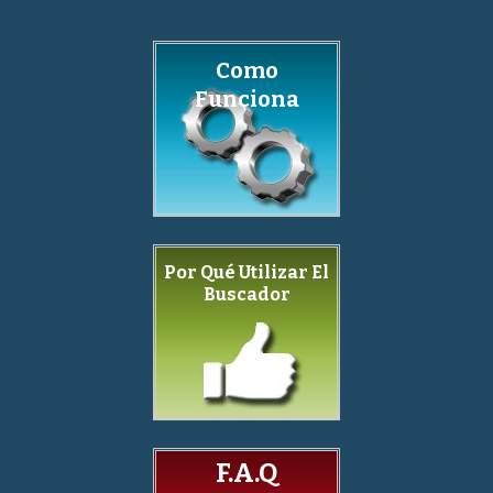
Como
Funciona
Por Qué Utilizar El
Buscador
F.A.Q