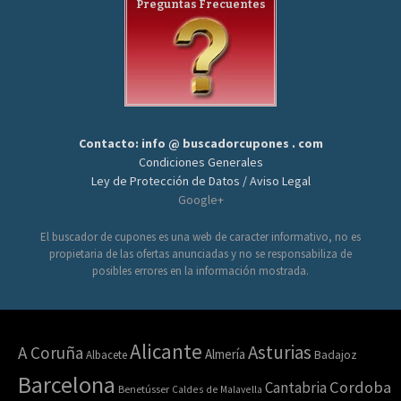
Preguntas Frecuentes
Contacto: info @ buscadorcupones . com
Condiciones Generales
Ley de Protección de Datos / Aviso Legal
Google+
El buscador de cupones es una web de caracter informativo, no es
propietaria de las ofertas anunciadas y no se responsabiliza de
posibles errores en la información mostrada.
Alicante
Asturias
A Coruña
Almería
Albacete
Badajoz
Barcelona
Cordoba
Cantabria
Benetússer
Caldes de Malavella