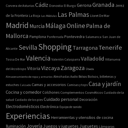
Granada
Cádiz
Gerona
Jerez
Corvera de Asturias
Donostia
El Burgo
Las Palmas
de la Frontera
La Rioja
Lloret De Mar
Las Médulas
Madrid
Online
Málaga
Palma de
Murcia
Mallorca
Pontevedra
Pamplona
Ponferrada
Salamanca
San Juan de
Shopping
Sevilla
Tenerife
Tarragona
Alicante
Valencia
Valladolid
Tossa De Mar
Valentin Calasparra
Villanueva
Zaragoza
Vizcaya
Vitoria
del Arzobispo
Úbeda
Bolsos, billeteras y
Almacenamiento de ropa y armarios
Almohadas
Audio
Bolsos
Casa y jardín
Camas y accesorios
estuches
Calzado
Camisas y tops
Cocina y comedor
Colchones
Complementos
Cosméticos
Cuidado de la
Cuidado personal
Decoración
salud
Cuidado de los pies
Electrodomésticos
Electrónica
Equipo de sonido
Experiencias
Herramientas y utensilios de cocina
Joyería
Juegos y juguetes
Juguetes
Iluminación
Lámparas