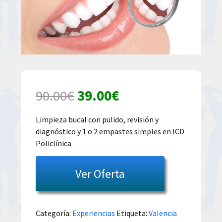
El
El
90.00
€
39.00
€
precio
precio
Limpieza bucal con pulido, revisión y
diagnóstico y 1 o 2 empastes simples en ICD
original
actual
Policlínica
era:
es:
Ver Oferta
90.00€.
39.00€.
Categoría:
Experiencias
Etiqueta:
Valencia