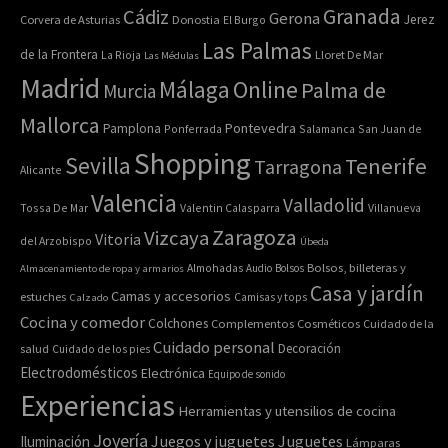
Granada
Cádiz
Gerona
Jerez
Corvera de Asturias
Donostia
El Burgo
Las Palmas
de la Frontera
La Rioja
Lloret De Mar
Las Médulas
Madrid
Online
Málaga
Palma de
Murcia
Mallorca
Pontevedra
Pamplona
Ponferrada
Salamanca
San Juan de
Shopping
Sevilla
Tenerife
Tarragona
Alicante
Valencia
Valladolid
Tossa De Mar
Valentin Calasparra
Villanueva
Zaragoza
Vizcaya
Vitoria
del Arzobispo
Úbeda
Bolsos, billeteras y
Almacenamiento de ropa y armarios
Almohadas
Audio
Bolsos
Casa y jardín
Camas y accesorios
estuches
Calzado
Camisas y tops
Cocina y comedor
Colchones
Complementos
Cosméticos
Cuidado de la
Cuidado personal
Decoración
salud
Cuidado de los pies
Electrodomésticos
Electrónica
Equipo de sonido
Experiencias
Herramientas y utensilios de cocina
Joyería
Juegos y juguetes
Juguetes
Iluminación
Lámparas