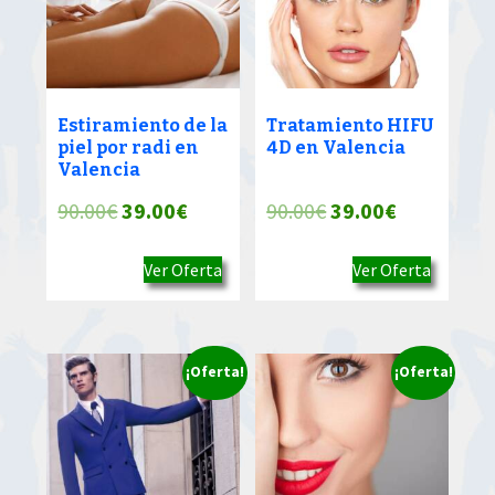
Estiramiento de la
Tratamiento HIFU
piel por radi en
4D en Valencia
Valencia
El
El
El
El
90.00
€
39.00
€
90.00
€
39.00
€
precio
precio
precio
precio
Ver Oferta
Ver Oferta
original
actual
original
actual
era:
es:
era:
es:
90.00€.
39.00€.
90.00€.
39.00€.
¡Oferta!
¡Oferta!