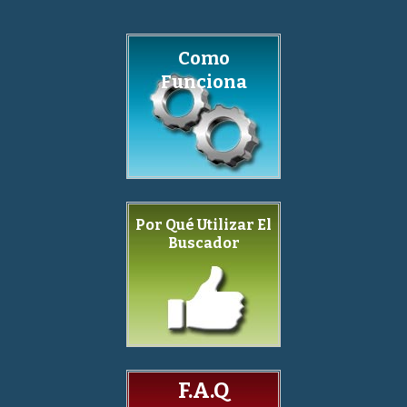
Como
Funciona
Por Qué Utilizar El
Buscador
F.A.Q