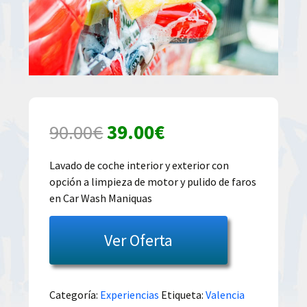
El
El
90.00
€
39.00
€
precio
precio
Lavado de coche interior y exterior con
opción a limpieza de motor y pulido de faros
original
actual
en Car Wash Maniquas
era:
es:
Ver Oferta
90.00€.
39.00€.
Categoría:
Experiencias
Etiqueta:
Valencia