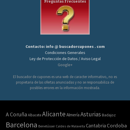
Preguntas Frecuentes
Contacto: info @ buscadorcupones . com
Condiciones Generales
Ley de Protección de Datos / Aviso Legal
Google+
El buscador de cupones es una web de caracter informativo, no es
propietaria de las ofertas anunciadas y no se responsabiliza de
posibles errores en la información mostrada.
Alicante
Asturias
A Coruña
Almería
Albacete
Badajoz
Barcelona
Cordoba
Cantabria
Benetússer
Caldes de Malavella