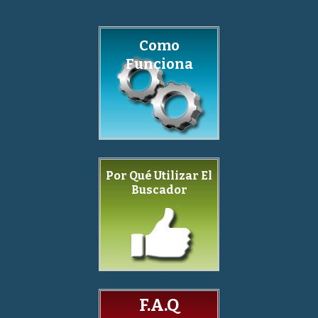
Como
Funciona
Por Qué Utilizar El
Buscador
F.A.Q