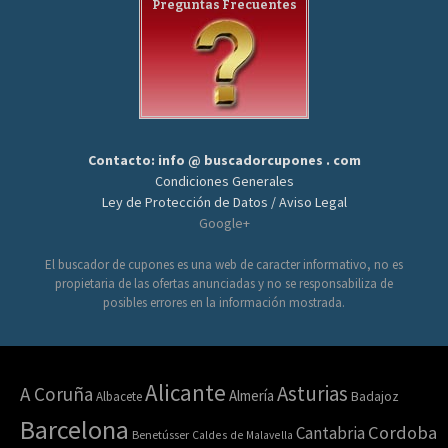
Preguntas Frecuentes
Contacto: info @ buscadorcupones . com
Condiciones Generales
Ley de Protección de Datos / Aviso Legal
Google+
El buscador de cupones es una web de caracter informativo, no es
propietaria de las ofertas anunciadas y no se responsabiliza de
posibles errores en la información mostrada.
Alicante
Asturias
A Coruña
Almería
Albacete
Badajoz
Barcelona
Cordoba
Cantabria
Benetússer
Caldes de Malavella