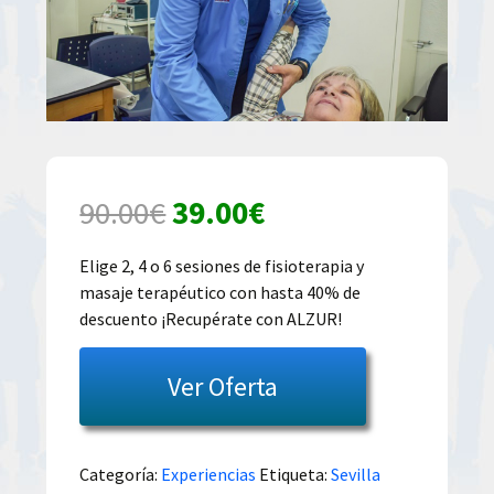
El
El
90.00
€
39.00
€
precio
precio
Elige 2, 4 o 6 sesiones de fisioterapia y
masaje terapéutico con hasta 40% de
original
actual
descuento ¡Recupérate con ALZUR!
era:
es:
Ver Oferta
90.00€.
39.00€.
Categoría:
Experiencias
Etiqueta:
Sevilla