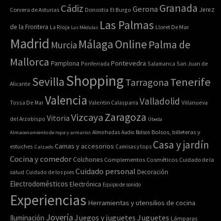
Granada
Cádiz
Gerona
Jerez
Corvera de Asturias
Donostia
El Burgo
Las Palmas
de la Frontera
La Rioja
Lloret De Mar
Las Médulas
Madrid
Online
Málaga
Palma de
Murcia
Mallorca
Pontevedra
Pamplona
Ponferrada
Salamanca
San Juan de
Shopping
Sevilla
Tenerife
Tarragona
Alicante
Valencia
Valladolid
Tossa De Mar
Valentin Calasparra
Villanueva
Zaragoza
Vizcaya
Vitoria
del Arzobispo
Úbeda
Bolsos, billeteras y
Almacenamiento de ropa y armarios
Almohadas
Audio
Bolsos
Casa y jardín
Camas y accesorios
estuches
Calzado
Camisas y tops
Cocina y comedor
Colchones
Complementos
Cosméticos
Cuidado de la
Cuidado personal
Decoración
salud
Cuidado de los pies
Electrodomésticos
Electrónica
Equipo de sonido
Experiencias
Herramientas y utensilios de cocina
Joyería
Juegos y juguetes
Juguetes
Iluminación
Lámparas