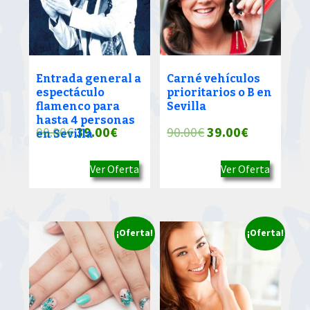
Entrada general a
Carné vehículos
espectáculo
prioritarios o B en
flamenco para
Sevilla
hasta 4 personas
El
El
El
El
90.00
€
39.00
€
90.00
€
39.00
€
en Sevilla
precio
precio
precio
precio
Ver Oferta
Ver Oferta
original
actual
original
actual
era:
es:
era:
es:
90.00€.
39.00€.
90.00€.
39.00€.
¡Oferta!
¡Oferta!