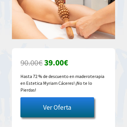
El
El
90.00
€
39.00
€
precio
precio
Hasta 72 % de descuento en maderoterapia
en Estetica Myriam Cáceres! ¡No te lo
original
actual
Pierdas!
era:
es:
Ver Oferta
90.00€.
39.00€.