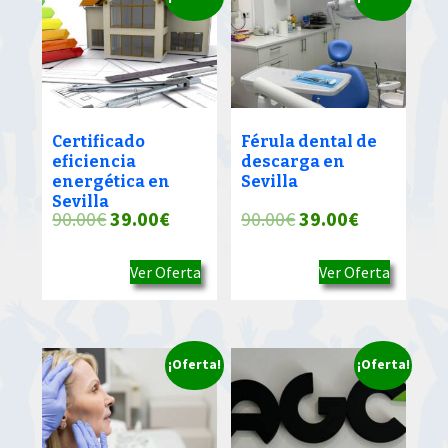
Certificado
Férula dental de
eficiencia
descarga en
energética en
Sevilla
Sevilla
El
El
El
El
90.00
€
39.00
€
90.00
€
39.00
€
precio
precio
precio
precio
Ver Oferta
Ver Oferta
original
actual
original
actual
era:
es:
era:
es:
90.00€.
39.00€.
90.00€.
39.00€.
¡Oferta!
¡Oferta!