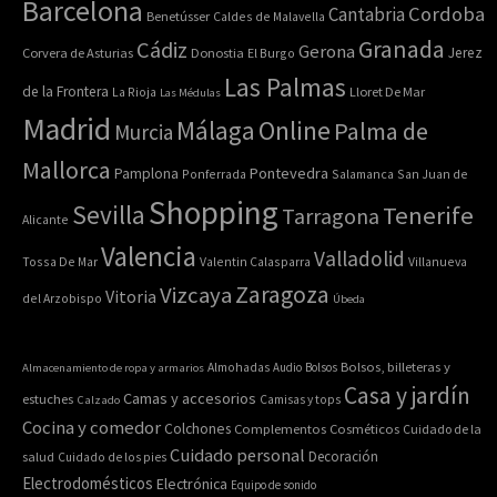
Barcelona
Cordoba
Cantabria
Benetússer
Caldes de Malavella
Granada
Cádiz
Gerona
Jerez
Corvera de Asturias
Donostia
El Burgo
Las Palmas
de la Frontera
La Rioja
Lloret De Mar
Las Médulas
Madrid
Online
Málaga
Palma de
Murcia
Mallorca
Pontevedra
Pamplona
Ponferrada
Salamanca
San Juan de
Shopping
Sevilla
Tenerife
Tarragona
Alicante
Valencia
Valladolid
Tossa De Mar
Valentin Calasparra
Villanueva
Zaragoza
Vizcaya
Vitoria
del Arzobispo
Úbeda
Bolsos, billeteras y
Almacenamiento de ropa y armarios
Almohadas
Audio
Bolsos
Casa y jardín
Camas y accesorios
estuches
Calzado
Camisas y tops
Cocina y comedor
Colchones
Complementos
Cosméticos
Cuidado de la
Cuidado personal
Decoración
salud
Cuidado de los pies
Electrodomésticos
Electrónica
Equipo de sonido