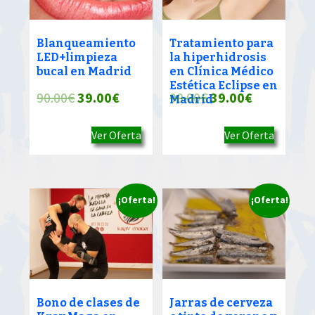
Blanqueamiento
Tratamiento para
LED+limpieza
la hiperhidrosis
bucal en Madrid
en Clínica Médico
Estética Eclipse en
El
El
El
El
90.00
€
39.00
€
90.00
€
39.00
€
Madrid
precio
precio
precio
precio
Ver Oferta
Ver Oferta
original
actual
original
actual
era:
es:
era:
es:
90.00€.
39.00€.
90.00€.
39.00€.
¡Oferta!
¡Oferta!
Bono de clases de
Jarras de cerveza