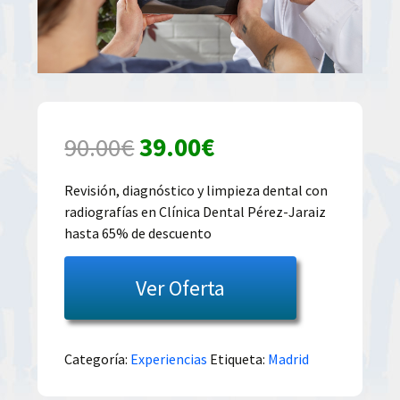
El
El
90.00
€
39.00
€
precio
precio
Revisión, diagnóstico y limpieza dental con
radiografías en Clínica Dental Pérez-Jaraiz
original
actual
hasta 65% de descuento
era:
es:
Ver Oferta
90.00€.
39.00€.
Categoría:
Experiencias
Etiqueta:
Madrid