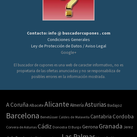
Contacto: info @ buscadorcupones . com
Condiciones Generales
Ley de Protección de Datos / Aviso Legal
Google+
El buscador de cupones es una web de caracter informativo, no es
propietaria de las ofertas anunciadas y no se responsabiliza de
posibles errores en la información mostrada.
Alicante
Asturias
A Coruña
Almería
Albacete
Badajoz
Barcelona
Cordoba
Cantabria
Benetússer
Caldes de Malavella
Granada
Cádiz
Gerona
Jerez
Corvera de Asturias
Donostia
El Burgo
Las Palmas