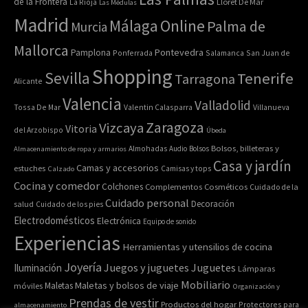
de la Frontera
La Rioja
Lloret De Mar
Las Médulas
Madrid
Online
Málaga
Palma de
Murcia
Mallorca
Pontevedra
Pamplona
Ponferrada
Salamanca
San Juan de
Shopping
Sevilla
Tenerife
Tarragona
Alicante
Valencia
Valladolid
Tossa De Mar
Valentin Calasparra
Villanueva
Zaragoza
Vizcaya
Vitoria
del Arzobispo
Úbeda
Bolsos, billeteras y
Almacenamiento de ropa y armarios
Almohadas
Audio
Bolsos
Casa y jardín
Camas y accesorios
estuches
Calzado
Camisas y tops
Cocina y comedor
Colchones
Complementos
Cosméticos
Cuidado de la
Cuidado personal
Decoración
salud
Cuidado de los pies
Electrodomésticos
Electrónica
Equipo de sonido
Experiencias
Herramientas y utensilios de cocina
Joyería
Juegos y juguetes
Juguetes
Iluminación
Lámparas
Mobiliario
Maletas y bolsos de viaje
Maletas
móviles
Organización y
Prendas de vestir
Productos del hogar
Protectores para
almacenamiento