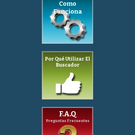
Como
Funciona
Por Qué Utilizar El
Buscador
F.A.Q
Preguntas Frecuentes