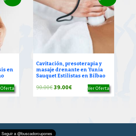
Cavitación, presoterapia y
sis en
masaje drenante en Yunia
ao
Sauquet Estilistas en Bilbao
El
El
90.00
€
39.00
€
 Oferta
Ver Oferta
precio
precio
original
actual
era:
es:
90.00€.
39.00€.