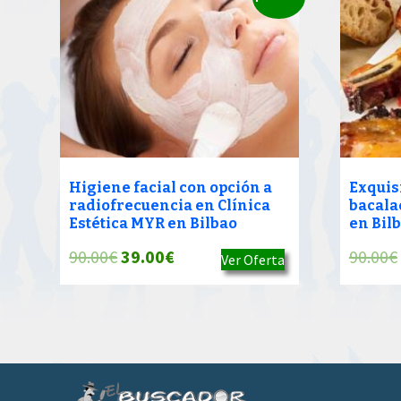
Higiene facial con opción a
Exquis
radiofrecuencia en Clínica
bacala
Estética MYR en Bilbao
en Bil
El
El
90.00
€
39.00
€
90.00
€
Ver Oferta
precio
precio
original
actual
era:
es:
90.00€.
39.00€.