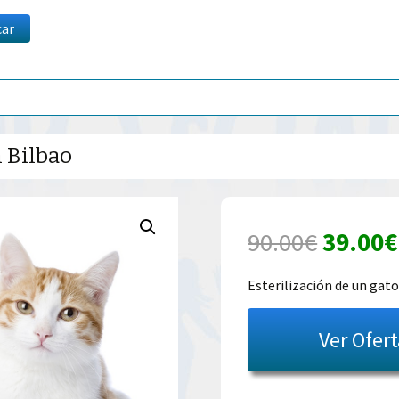
car
n Bilbao
El
90.00
€
39.00
€
precio
Esterilización de un gat
origina
Ver Ofer
era:
90.00€.