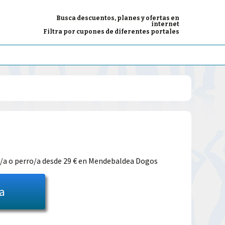
Busca descuentos, planes y ofertas en
internet
Filtra por cupones de diferentes portales
El
precio
o/a o perro/a desde 29 € en Mendebaldea Dogos
l
actual
ta
es:
39.00€.