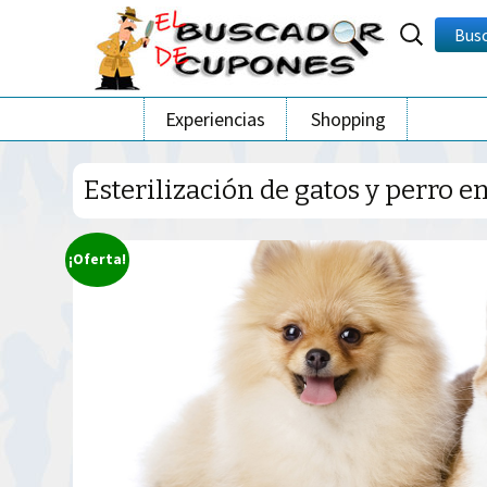
Buscar
Bus
por:
Ir
Experiencias
Shopping
al
contenido
Esterilización de gatos y perro e
¡Oferta!