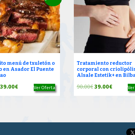
ito menú de txuletón o
Tratamiento reductor
o en Asador El Puente
corporal con criolipóli
bao
Alsale Estetik+ en Bilb
El
El
El
El
39.00
€
90.00
€
39.00
€
Ver Oferta
Ver
precio
precio
precio
precio
original
actual
original
actual
era:
es:
era:
es:
90.00€.
39.00€.
90.00€.
39.00€.