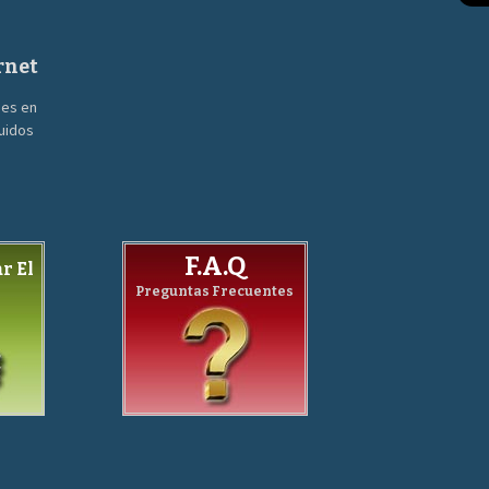
rnet
nes en
guidos
F.A.Q
r El
Preguntas Frecuentes