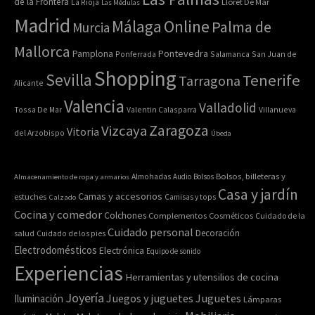
de la Frontera
La Rioja
Lloret De Mar
Las Médulas
Madrid
Online
Málaga
Palma de
Murcia
Mallorca
Pontevedra
Pamplona
Ponferrada
Salamanca
San Juan de
Shopping
Sevilla
Tenerife
Tarragona
Alicante
Valencia
Valladolid
Tossa De Mar
Valentin Calasparra
Villanueva
Zaragoza
Vizcaya
Vitoria
del Arzobispo
Úbeda
Bolsos, billeteras y
Almacenamiento de ropa y armarios
Almohadas
Audio
Bolsos
Casa y jardín
Camas y accesorios
estuches
Calzado
Camisas y tops
Cocina y comedor
Colchones
Complementos
Cosméticos
Cuidado de la
Cuidado personal
Decoración
salud
Cuidado de los pies
Electrodomésticos
Electrónica
Equipo de sonido
Experiencias
Herramientas y utensilios de cocina
Joyería
Juegos y juguetes
Juguetes
Iluminación
Lámparas