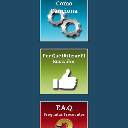
Como
Funciona
Por Qué Utilizar El
Buscador
F.A.Q
Preguntas Frecuentes