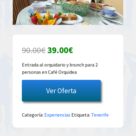
El
El
90.00
€
39.00
€
precio
precio
Entrada al orquidario y brunch para 2
personas en Café Orquidea
original
actual
era:
es:
Ver Oferta
90.00€.
39.00€.
Categoría:
Experiencias
Etiqueta:
Tenerife