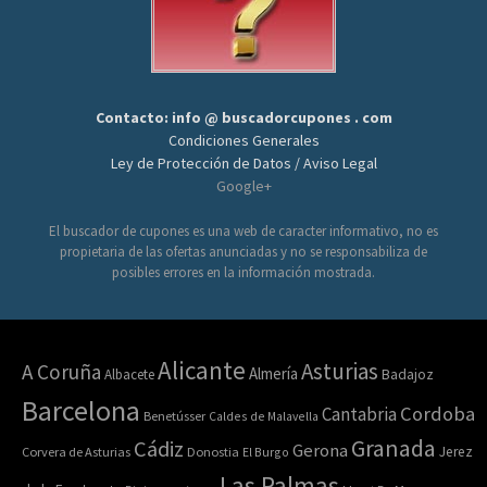
Contacto: info @ buscadorcupones . com
Condiciones Generales
Ley de Protección de Datos / Aviso Legal
Google+
El buscador de cupones es una web de caracter informativo, no es
propietaria de las ofertas anunciadas y no se responsabiliza de
posibles errores en la información mostrada.
Alicante
Asturias
A Coruña
Almería
Albacete
Badajoz
Barcelona
Cordoba
Cantabria
Benetússer
Caldes de Malavella
Granada
Cádiz
Gerona
Jerez
Corvera de Asturias
Donostia
El Burgo
Las Palmas