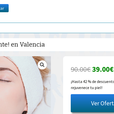
car
nte! en Valencia
El
90.00
€
39.00
€
precio
¡Hasta 42 % de descuento 
rejuvenece tu piel!
origina
era:
Ver Ofer
90.00€.