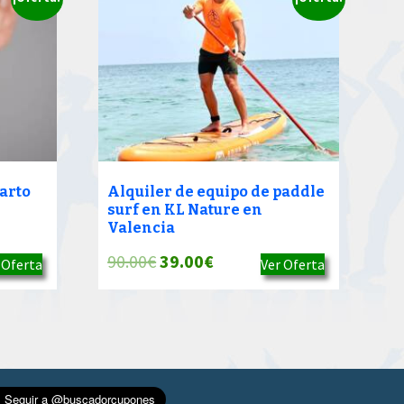
arto
Alquiler de equipo de paddle
surf en KL Nature en
Valencia
El
El
90.00
€
39.00
€
 Oferta
Ver Oferta
precio
precio
original
actual
era:
es:
90.00€.
39.00€.