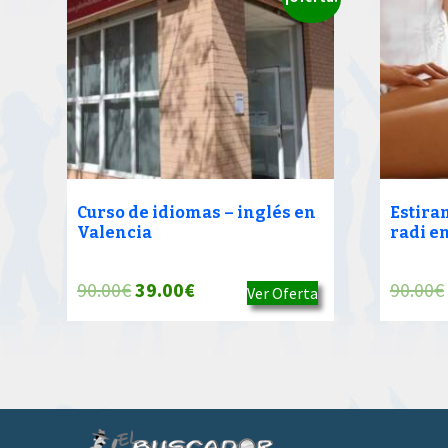
Curso de idiomas – inglés en
Estiram
Valencia
radi e
El
El
90.00
€
39.00
€
90.00
€
Ver Oferta
precio
precio
original
actual
era:
es:
90.00€.
39.00€.