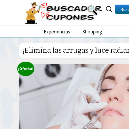
Buscar
Bus
por:
Ir
Experiencias
Shopping
al
contenido
¡Elimina las arrugas y luce radia
¡Oferta!