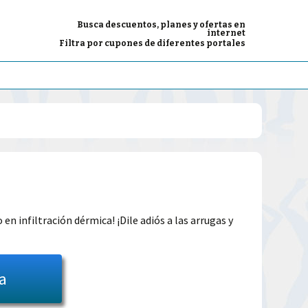
Busca descuentos, planes y ofertas en
internet
Filtra por cupones de diferentes portales
El
precio
en infiltración dérmica! ¡Dile adiós a las arrugas y
l
actual
es:
ta
39.00€.