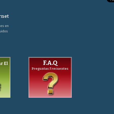
rnet
nes en
guidos
F.A.Q
r El
Preguntas Frecuentes