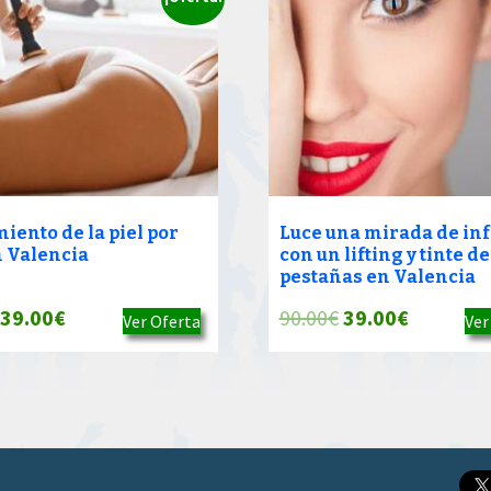
iento de la piel por
Luce una mirada de inf
n Valencia
con un lifting y tinte de
pestañas en Valencia
El
El
El
El
39.00
€
90.00
€
39.00
€
Ver Oferta
Ver
precio
precio
precio
precio
original
actual
original
actual
era:
es:
era:
es:
90.00€.
39.00€.
90.00€.
39.00€.