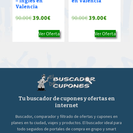
– inglés en
en Valencia
Valencia
El
El
El
El
90.00
€
39.00
€
90.00
€
39.00
€
precio
precio
precio
precio
Ver Oferta
Ver Oferta
original
actual
original
actual
era:
es:
era:
es:
90.00€.
39.00€.
90.00€.
39.00€.
Tu buscador de cupones y ofertas en
internet
Buscador, comparador y filtrado de ofertas y cupones en
planes en tu ciudad, viajes y productos. El buscador ideal para
todo seguidos de portales de compra en grupo y smart