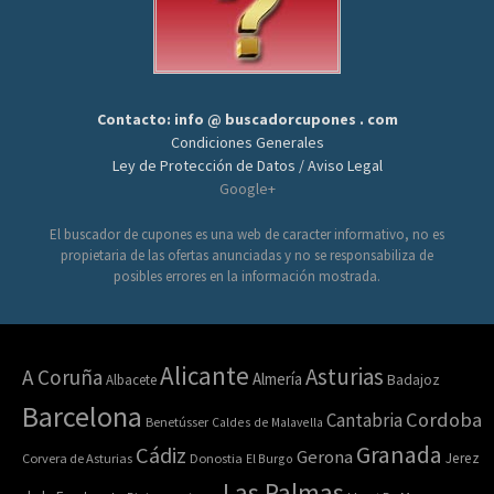
Contacto: info @ buscadorcupones . com
Condiciones Generales
Ley de Protección de Datos / Aviso Legal
Google+
El buscador de cupones es una web de caracter informativo, no es
propietaria de las ofertas anunciadas y no se responsabiliza de
posibles errores en la información mostrada.
Alicante
Asturias
A Coruña
Almería
Albacete
Badajoz
Barcelona
Cordoba
Cantabria
Benetússer
Caldes de Malavella
Granada
Cádiz
Gerona
Jerez
Corvera de Asturias
Donostia
El Burgo
Las Palmas