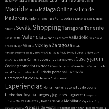
de la Frontera
La Rioja
Lloret De Mar
Las Médulas
Madrid
Online
Málaga
Palma de
Murcia
Mallorca
Pontevedra
Pamplona
Ponferrada
Salamanca
San Juan de
Shopping
Sevilla
Tenerife
Tarragona
Alicante
Valencia
Valladolid
Tossa De Mar
Valentin Calasparra
Villanueva
Zaragoza
Vizcaya
Vitoria
del Arzobispo
Úbeda
Bolsos, billeteras y
Almacenamiento de ropa y armarios
Almohadas
Audio
Bolsos
Casa y jardín
Camas y accesorios
estuches
Calzado
Camisas y tops
Cocina y comedor
Colchones
Complementos
Cosméticos
Cuidado de la
Cuidado personal
Decoración
salud
Cuidado de los pies
Electrodomésticos
Electrónica
Equipo de sonido
Experiencias
Herramientas y utensilios de cocina
Joyería
Juegos y juguetes
Juguetes
Iluminación
Lámparas
Mobiliario
Maletas y bolsos de viaje
Maletas
móviles
Organización y
Prendas de vestir
Productos del hogar
Protectores para
almacenamiento