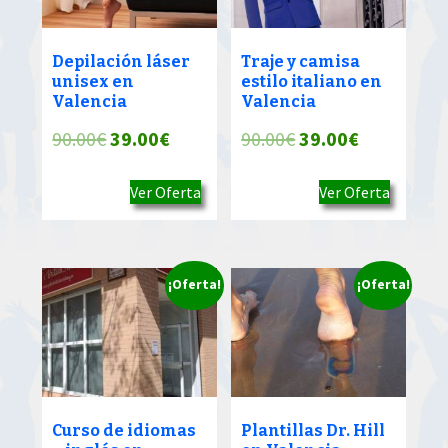
Depilación láser
Traje y camisa
unisex en
estilo italiano en
Valencia
Valencia
El
El
El
El
90.00
€
39.00
€
90.00
€
39.00
€
precio
precio
precio
precio
Ver Oferta
Ver Oferta
original
actual
original
actual
era:
es:
era:
es:
90.00€.
39.00€.
90.00€.
39.00€.
¡Oferta!
¡Oferta!
Curso de idiomas
Plantillas Dr. Hill