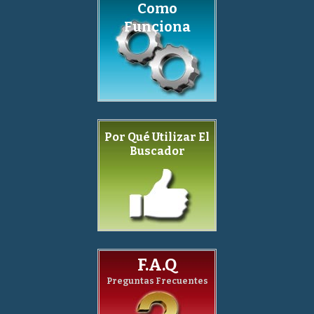
Como
Funciona
Por Qué Utilizar El
Buscador
F.A.Q
Preguntas Frecuentes