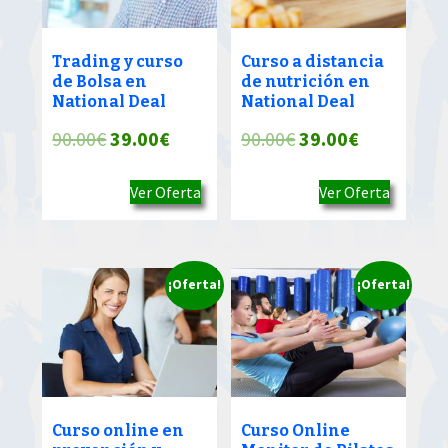
Trading y curso
Curso a distancia
de Bolsa en
de nutrición en
National Deal
National Deal
El
El
El
El
90.00
€
39.00
€
90.00
€
39.00
€
precio
precio
precio
precio
Ver Oferta
Ver Oferta
original
actual
original
actual
era:
es:
era:
es:
90.00€.
39.00€.
90.00€.
39.00€.
¡Oferta!
¡Oferta!
Curso online en
Curso Online