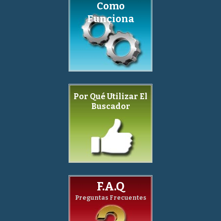
Como
Funciona
Por Qué Utilizar El
Buscador
F.A.Q
Preguntas Frecuentes