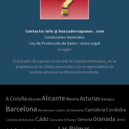
Contacto: info @ buscadorcupones . com
Condiciones Generales
Ley de Protección de Datos / Aviso Legal
Google+
El buscador de cupones es una web de caracter informativo, no es
propietaria de las ofertas anunciadas y no se responsabiliza de
posibles errores en la información mostrada.
Alicante
Asturias
A Coruña
Almería
Albacete
Badajoz
Barcelona
Cordoba
Cantabria
Benetússer
Caldes de Malavella
Granada
Cádiz
Gerona
Jerez
Corvera de Asturias
Donostia
El Burgo
Las Palmas