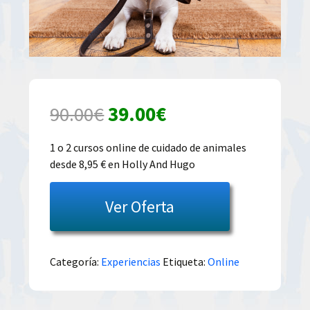
El
El
90.00
€
39.00
€
precio
precio
1 o 2 cursos online de cuidado de animales
desde 8,95 € en Holly And Hugo
original
actual
era:
es:
Ver Oferta
90.00€.
39.00€.
Categoría:
Experiencias
Etiqueta:
Online