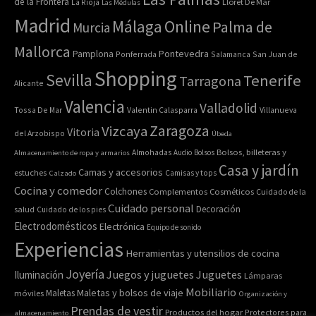
de la Frontera
La Rioja
Lloret De Mar
Las Médulas
Madrid
Online
Málaga
Palma de
Murcia
Mallorca
Pontevedra
Pamplona
Ponferrada
Salamanca
San Juan de
Shopping
Sevilla
Tenerife
Tarragona
Alicante
Valencia
Valladolid
Tossa De Mar
Valentin Calasparra
Villanueva
Zaragoza
Vizcaya
Vitoria
del Arzobispo
Úbeda
Bolsos, billeteras y
Almacenamiento de ropa y armarios
Almohadas
Audio
Bolsos
Casa y jardín
Camas y accesorios
estuches
Calzado
Camisas y tops
Cocina y comedor
Colchones
Complementos
Cosméticos
Cuidado de la
Cuidado personal
Decoración
salud
Cuidado de los pies
Electrodomésticos
Electrónica
Equipo de sonido
Experiencias
Herramientas y utensilios de cocina
Joyería
Juegos y juguetes
Juguetes
Iluminación
Lámparas
Mobiliario
Maletas y bolsos de viaje
Maletas
móviles
Organización y
Prendas de vestir
Productos del hogar
Protectores para
almacenamiento