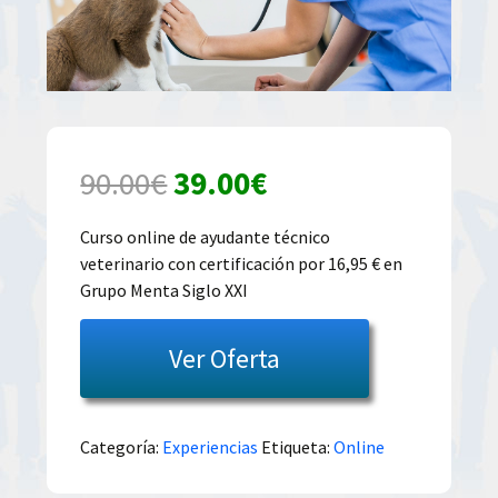
El
El
90.00
€
39.00
€
precio
precio
Curso online de ayudante técnico
veterinario con certificación por 16,95 € en
original
actual
Grupo Menta Siglo XXI
era:
es:
Ver Oferta
90.00€.
39.00€.
Categoría:
Experiencias
Etiqueta:
Online