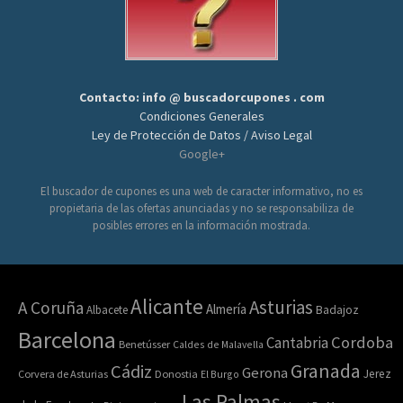
Contacto: info @ buscadorcupones . com
Condiciones Generales
Ley de Protección de Datos / Aviso Legal
Google+
El buscador de cupones es una web de caracter informativo, no es
propietaria de las ofertas anunciadas y no se responsabiliza de
posibles errores en la información mostrada.
Alicante
Asturias
A Coruña
Almería
Albacete
Badajoz
Barcelona
Cordoba
Cantabria
Benetússer
Caldes de Malavella
Granada
Cádiz
Gerona
Jerez
Corvera de Asturias
Donostia
El Burgo
Las Palmas