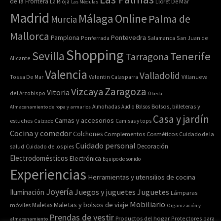
de la Frontera
La Rioja
Lloret De Mar
Las Médulas
Madrid
Online
Málaga
Palma de
Murcia
Mallorca
Pontevedra
Pamplona
Ponferrada
Salamanca
San Juan de
Shopping
Sevilla
Tenerife
Tarragona
Alicante
Valencia
Valladolid
Tossa De Mar
Valentin Calasparra
Villanueva
Zaragoza
Vizcaya
Vitoria
del Arzobispo
Úbeda
Bolsos, billeteras y
Almacenamiento de ropa y armarios
Almohadas
Audio
Bolsos
Casa y jardín
Camas y accesorios
estuches
Calzado
Camisas y tops
Cocina y comedor
Colchones
Complementos
Cosméticos
Cuidado de la
Cuidado personal
Decoración
salud
Cuidado de los pies
Electrodomésticos
Electrónica
Equipo de sonido
Experiencias
Herramientas y utensilios de cocina
Joyería
Juegos y juguetes
Juguetes
Iluminación
Lámparas
Mobiliario
Maletas y bolsos de viaje
Maletas
móviles
Organización y
Prendas de vestir
Productos del hogar
Protectores para
almacenamiento