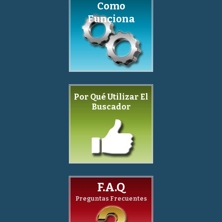
Como
Funciona
Por Qué Utilizar El
Buscador
F.A.Q
Preguntas Frecuentes