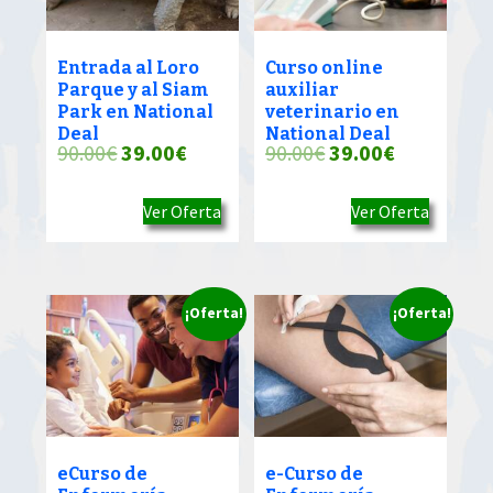
Entrada al Loro
Curso online
Parque y al Siam
auxiliar
Park en National
veterinario en
Deal
National Deal
El
El
El
El
90.00
€
39.00
€
90.00
€
39.00
€
precio
precio
precio
precio
Ver Oferta
Ver Oferta
original
actual
original
actual
era:
es:
era:
es:
90.00€.
39.00€.
90.00€.
39.00€.
¡Oferta!
¡Oferta!
eCurso de
e-Curso de