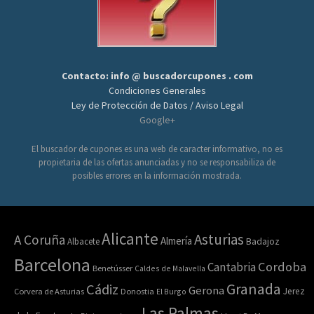
Contacto: info @ buscadorcupones . com
Condiciones Generales
Ley de Protección de Datos / Aviso Legal
Google+
El buscador de cupones es una web de caracter informativo, no es
propietaria de las ofertas anunciadas y no se responsabiliza de
posibles errores en la información mostrada.
Alicante
Asturias
A Coruña
Almería
Albacete
Badajoz
Barcelona
Cordoba
Cantabria
Benetússer
Caldes de Malavella
Granada
Cádiz
Gerona
Jerez
Corvera de Asturias
Donostia
El Burgo
Las Palmas