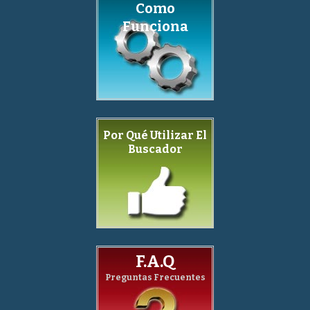
Como
Funciona
Por Qué Utilizar El
Buscador
F.A.Q
Preguntas Frecuentes