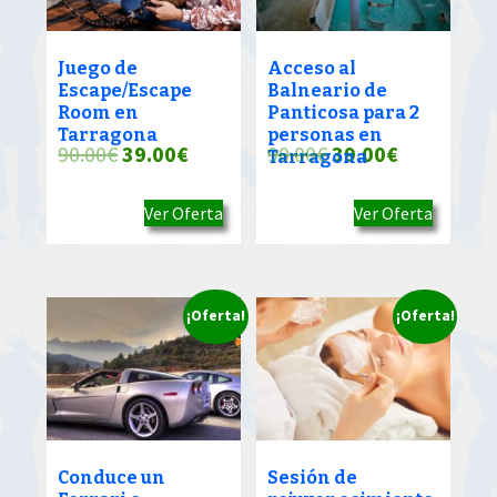
Juego de
Acceso al
Escape/Escape
Balneario de
Room en
Panticosa para 2
Tarragona
personas en
El
El
El
El
90.00
€
39.00
€
90.00
€
39.00
€
Tarragona
precio
precio
precio
precio
Ver Oferta
Ver Oferta
original
actual
original
actual
era:
es:
era:
es:
90.00€.
39.00€.
90.00€.
39.00€.
¡Oferta!
¡Oferta!
Conduce un
Sesión de