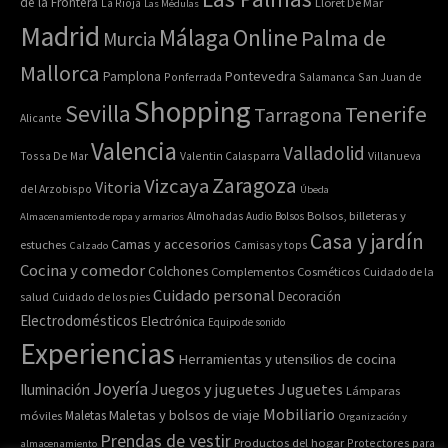
de la Frontera
La Rioja
Lloret De Mar
Las Médulas
Madrid
Online
Málaga
Palma de
Murcia
Mallorca
Pontevedra
Pamplona
Ponferrada
Salamanca
San Juan de
Shopping
Sevilla
Tenerife
Tarragona
Alicante
Valencia
Valladolid
Tossa De Mar
Valentin Calasparra
Villanueva
Zaragoza
Vizcaya
Vitoria
del Arzobispo
Úbeda
Bolsos, billeteras y
Almacenamiento de ropa y armarios
Almohadas
Audio
Bolsos
Casa y jardín
Camas y accesorios
estuches
Calzado
Camisas y tops
Cocina y comedor
Colchones
Complementos
Cosméticos
Cuidado de la
Cuidado personal
Decoración
salud
Cuidado de los pies
Electrodomésticos
Electrónica
Equipo de sonido
Experiencias
Herramientas y utensilios de cocina
Joyería
Juegos y juguetes
Juguetes
Iluminación
Lámparas
Mobiliario
Maletas y bolsos de viaje
Maletas
móviles
Organización y
Prendas de vestir
Productos del hogar
Protectores para
almacenamiento