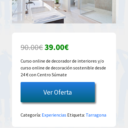
El
El
90.00
€
39.00
€
precio
precio
Curso online de decorador de interiores y/o
curso online de decoración sostenible desde
original
actual
24 € con Centro Súmate
era:
es:
Ver Oferta
90.00€.
39.00€.
Categoría:
Experiencias
Etiqueta:
Tarragona