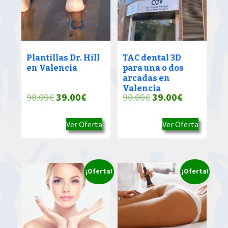
Plantillas Dr. Hill
TAC dental 3D
en Valencia
para una o dos
arcadas en
Valencia
El
El
El
El
90.00
€
39.00
€
90.00
€
39.00
€
precio
precio
precio
precio
Ver Oferta
Ver Oferta
original
actual
original
actual
era:
es:
era:
es:
90.00€.
39.00€.
90.00€.
39.00€.
¡Oferta!
¡Oferta!