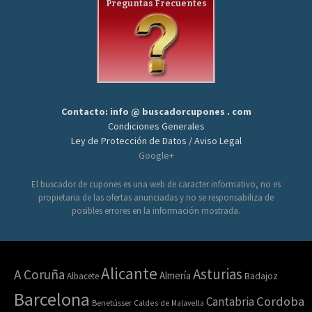
Preguntas Frecuentes
Contacto: info @ buscadorcupones . com
Condiciones Generales
Ley de Protección de Datos / Aviso Legal
Google+
El buscador de cupones es una web de caracter informativo, no es
propietaria de las ofertas anunciadas y no se responsabiliza de
posibles errores en la información mostrada.
Alicante
Asturias
A Coruña
Almería
Albacete
Badajoz
Barcelona
Cordoba
Cantabria
Benetússer
Caldes de Malavella