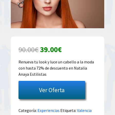
El
El
90.00
€
39.00
€
precio
precio
Renueva tu look y luce un cabello a la moda
con hasta 72% de descuento en Natalia
original
actual
Anaya Estilistas
era:
es:
Ver Oferta
90.00€.
39.00€.
Categoría:
Experiencias
Etiqueta:
Valencia