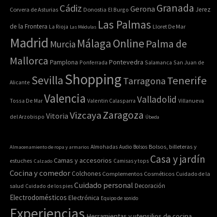
Granada
Cádiz
Gerona
Jerez
Corvera de Asturias
Donostia
El Burgo
Las Palmas
de la Frontera
La Rioja
Lloret De Mar
Las Médulas
Madrid
Online
Málaga
Palma de
Murcia
Mallorca
Pontevedra
Pamplona
Ponferrada
Salamanca
San Juan de
Shopping
Sevilla
Tenerife
Tarragona
Alicante
Valencia
Valladolid
Tossa De Mar
Valentin Calasparra
Villanueva
Zaragoza
Vizcaya
Vitoria
del Arzobispo
Úbeda
Bolsos, billeteras y
Almacenamiento de ropa y armarios
Almohadas
Audio
Bolsos
Casa y jardín
Camas y accesorios
estuches
Calzado
Camisas y tops
Cocina y comedor
Colchones
Complementos
Cosméticos
Cuidado de la
Cuidado personal
Decoración
salud
Cuidado de los pies
Electrodomésticos
Electrónica
Equipo de sonido
Experiencias
Herramientas y utensilios de cocina