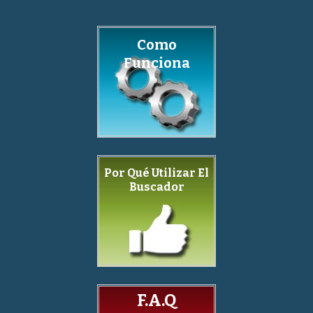
Como
Funciona
Por Qué Utilizar El
Buscador
F.A.Q