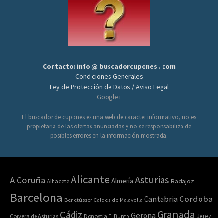
Contacto: info @ buscadorcupones . com
Condiciones Generales
Ley de Protección de Datos / Aviso Legal
Google+
El buscador de cupones es una web de caracter informativo, no es
propietaria de las ofertas anunciadas y no se responsabiliza de
posibles errores en la información mostrada.
Alicante
Asturias
A Coruña
Almería
Albacete
Badajoz
Barcelona
Cordoba
Cantabria
Benetússer
Caldes de Malavella
Granada
Cádiz
Gerona
Jerez
Corvera de Asturias
Donostia
El Burgo