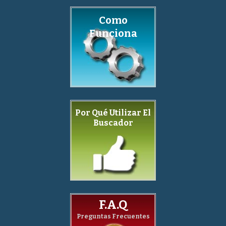
Como
Funciona
Por Qué Utilizar El
Buscador
F.A.Q
Preguntas Frecuentes