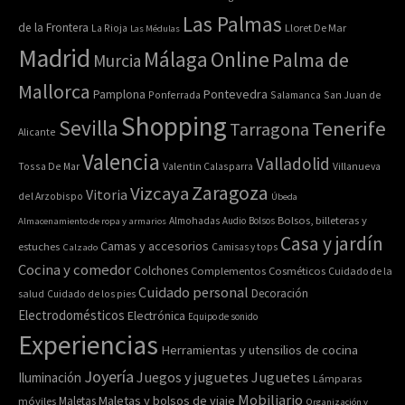
Las Palmas
de la Frontera
La Rioja
Lloret De Mar
Las Médulas
Madrid
Online
Málaga
Palma de
Murcia
Mallorca
Pontevedra
Pamplona
Ponferrada
Salamanca
San Juan de
Shopping
Sevilla
Tenerife
Tarragona
Alicante
Valencia
Valladolid
Tossa De Mar
Valentin Calasparra
Villanueva
Zaragoza
Vizcaya
Vitoria
del Arzobispo
Úbeda
Bolsos, billeteras y
Almacenamiento de ropa y armarios
Almohadas
Audio
Bolsos
Casa y jardín
Camas y accesorios
estuches
Calzado
Camisas y tops
Cocina y comedor
Colchones
Complementos
Cosméticos
Cuidado de la
Cuidado personal
Decoración
salud
Cuidado de los pies
Electrodomésticos
Electrónica
Equipo de sonido
Experiencias
Herramientas y utensilios de cocina
Joyería
Juegos y juguetes
Juguetes
Iluminación
Lámparas
Mobiliario
Maletas y bolsos de viaje
Maletas
móviles
Organización y