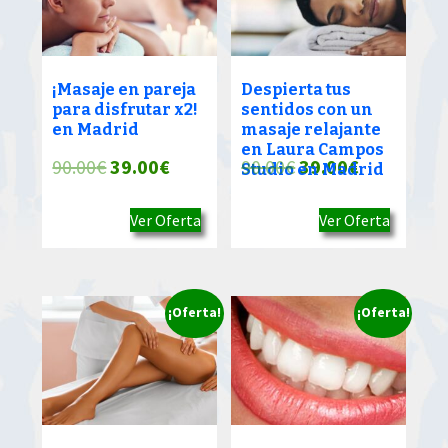
¡Masaje en pareja
Despierta tus
para disfrutar x2!
sentidos con un
en Madrid
masaje relajante
en Laura Campos
El
El
El
El
90.00
€
39.00
€
90.00
€
39.00
€
Studio en Madrid
precio
precio
precio
precio
Ver Oferta
Ver Oferta
original
actual
original
actual
era:
es:
era:
es:
90.00€.
39.00€.
90.00€.
39.00€.
¡Oferta!
¡Oferta!