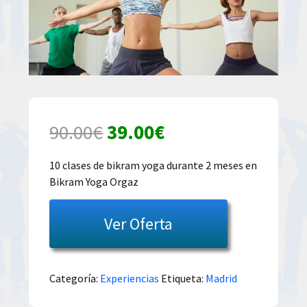
El
El
90.00
€
39.00
€
precio
precio
10 clases de bikram yoga durante 2 meses en
Bikram Yoga Orgaz
original
actual
era:
es:
Ver Oferta
90.00€.
39.00€.
Categoría:
Experiencias
Etiqueta:
Madrid