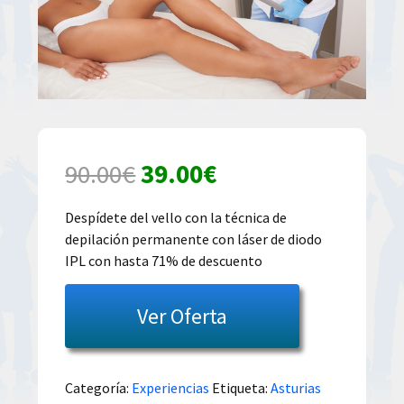
El
El
90.00
€
39.00
€
precio
precio
Despídete del vello con la técnica de
depilación permanente con láser de diodo
original
actual
IPL con hasta 71% de descuento
era:
es:
Ver Oferta
90.00€.
39.00€.
Categoría:
Experiencias
Etiqueta:
Asturias