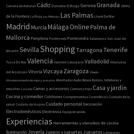
Granada
Cádiz
Gerona
Jerez
Corvera de Asturias
Donostia
El Burgo
Las Palmas
de la Frontera
La Rioja
Lloret De Mar
Las Médulas
Madrid
Online
Málaga
Palma de
Murcia
Mallorca
Pontevedra
Pamplona
Ponferrada
Salamanca
San Juan de
Shopping
Sevilla
Tenerife
Tarragona
Alicante
Valencia
Valladolid
Tossa De Mar
Valentin Calasparra
Villanueva
Zaragoza
Vizcaya
Vitoria
del Arzobispo
Úbeda
Bolsos, billeteras y
Almacenamiento de ropa y armarios
Almohadas
Audio
Bolsos
Casa y jardín
Camas y accesorios
estuches
Calzado
Camisas y tops
Cocina y comedor
Colchones
Complementos
Cosméticos
Cuidado de la
Cuidado personal
Decoración
salud
Cuidado de los pies
Electrodomésticos
Electrónica
Equipo de sonido
Experiencias
Herramientas y utensilios de cocina
Joyería
Juegos y juguetes
Juguetes
Iluminación
Lámparas