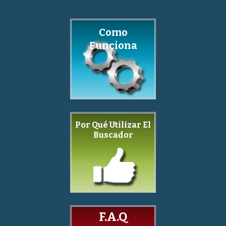
Como
Funciona
Por Qué Utilizar El
Buscador
F.A.Q