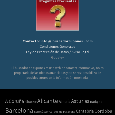
Preguntas Frecuentes
Contacto: info @ buscadorcupones . com
Condiciones Generales
Ley de Protección de Datos / Aviso Legal
Google+
El buscador de cupones es una web de caracter informativo, no es
propietaria de las ofertas anunciadas y no se responsabiliza de
posibles errores en la información mostrada.
Alicante
Asturias
A Coruña
Almería
Albacete
Badajoz
Barcelona
Cordoba
Cantabria
Benetússer
Caldes de Malavella