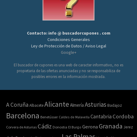
Contacto: info @ buscadorcupones . com
Condiciones Generales
Ley de Protección de Datos / Aviso Legal
Google+
El buscador de cupones es una web de caracter informativo, no es
propietaria de las ofertas anunciadas y no se responsabiliza de
posibles errores en la información mostrada.
Alicante
Asturias
A Coruña
Almería
Albacete
Badajoz
Barcelona
Cordoba
Cantabria
Benetússer
Caldes de Malavella
Granada
Cádiz
Gerona
Jerez
Corvera de Asturias
Donostia
El Burgo
Las Palmas