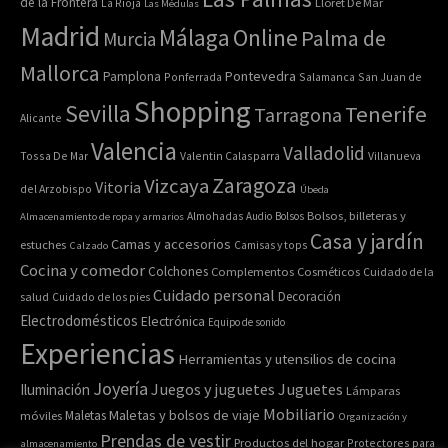
de la Frontera
La Rioja
Lloret De Mar
Las Médulas
Madrid
Online
Málaga
Palma de
Murcia
Mallorca
Pontevedra
Pamplona
Ponferrada
Salamanca
San Juan de
Shopping
Sevilla
Tenerife
Tarragona
Alicante
Valencia
Valladolid
Tossa De Mar
Valentin Calasparra
Villanueva
Zaragoza
Vizcaya
Vitoria
del Arzobispo
Úbeda
Bolsos, billeteras y
Almacenamiento de ropa y armarios
Almohadas
Audio
Bolsos
Casa y jardín
Camas y accesorios
estuches
Calzado
Camisas y tops
Cocina y comedor
Colchones
Complementos
Cosméticos
Cuidado de la
Cuidado personal
Decoración
salud
Cuidado de los pies
Electrodomésticos
Electrónica
Equipo de sonido
Experiencias
Herramientas y utensilios de cocina
Joyería
Juegos y juguetes
Juguetes
Iluminación
Lámparas
Mobiliario
Maletas y bolsos de viaje
Maletas
móviles
Organización y
Prendas de vestir
Productos del hogar
Protectores para
almacenamiento