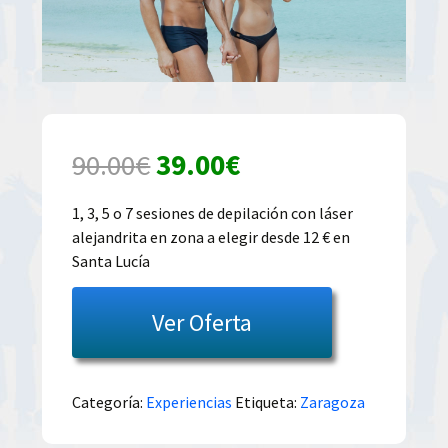
El
El
90.00
€
39.00
€
precio
precio
1, 3, 5 o 7 sesiones de depilación con láser
alejandrita en zona a elegir desde 12 € en
original
actual
Santa Lucía
era:
es:
Ver Oferta
90.00€.
39.00€.
Categoría:
Experiencias
Etiqueta:
Zaragoza