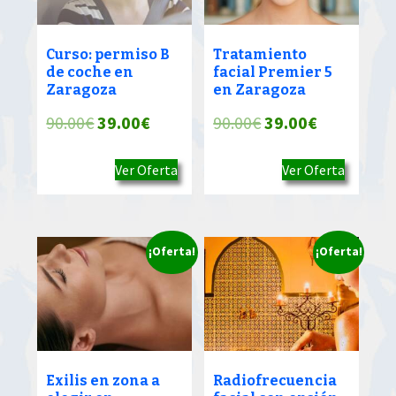
Curso: permiso B
Tratamiento
de coche en
facial Premier 5
Zaragoza
en Zaragoza
El
El
El
El
90.00
€
39.00
€
90.00
€
39.00
€
precio
precio
precio
precio
Ver Oferta
Ver Oferta
original
actual
original
actual
era:
es:
era:
es:
90.00€.
39.00€.
90.00€.
39.00€.
¡Oferta!
¡Oferta!
Exilis en zona a
Radiofrecuencia