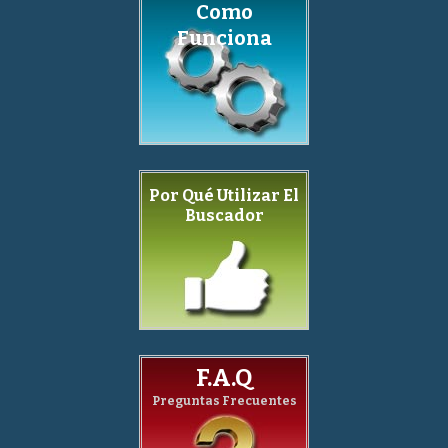
Como
Funciona
Por Qué Utilizar El
Buscador
F.A.Q
Preguntas Frecuentes