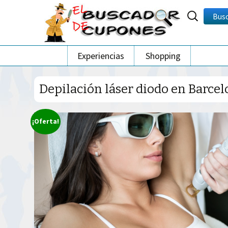
Buscar
Bus
por:
Ir
Experiencias
Shopping
al
contenido
Depilación láser diodo en Barce
¡Oferta!