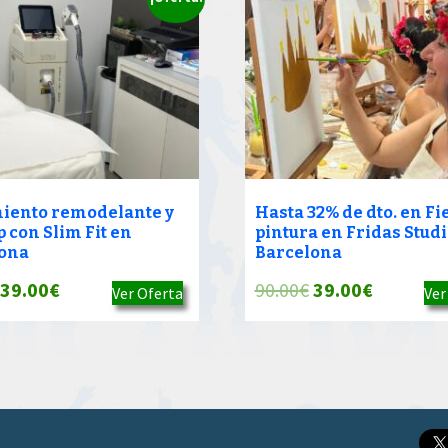
iento remodelante y
Hasta 32% de dto. en Fi
 con Slim Fit en
pintura en Fridas Studi
ona
Barcelona
El
El
El
El
39.00
€
90.00
€
39.00
€
Ver Oferta
Ver
precio
precio
precio
precio
original
actual
original
actual
era:
es:
era:
es:
90.00€.
39.00€.
90.00€.
39.00€.