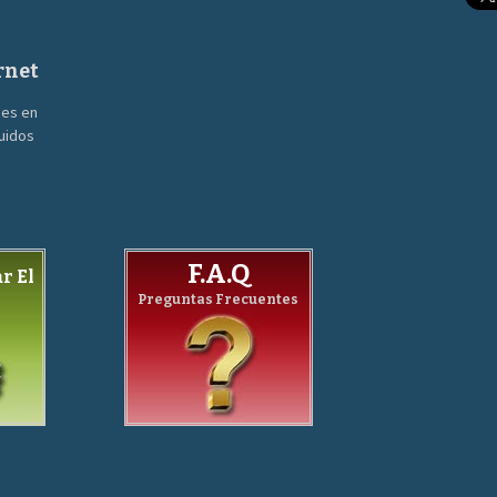
rnet
nes en
guidos
F.A.Q
r El
Preguntas Frecuentes