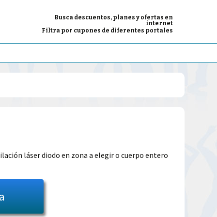
Busca descuentos, planes y ofertas en
internet
Filtra por cupones de diferentes portales
El
precio
epilación láser diodo en zona a elegir o cuerpo entero
l
actual
es:
ta
39.00€.