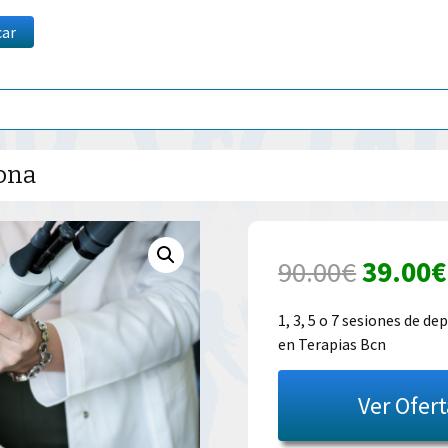
car
lona
El
90.00
€
39.00
€
precio
1, 3, 5 o 7 sesiones de d
en Terapias Bcn
origina
era:
Ver Ofer
90.00€.