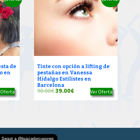
esta de
Tinte con opción a lifting de
o en
pestañas en Vanessa
Hidalgo Estilistes en
Barcelona
El
El
90.00
€
39.00
€
 Oferta
Ver Oferta
precio
precio
original
actual
era:
es:
90.00€.
39.00€.