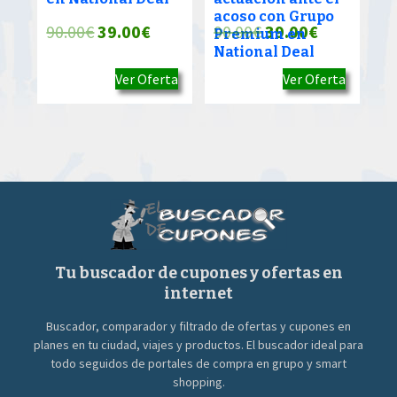
acoso con Grupo
El
El
El
El
90.00
€
39.00
€
90.00
€
39.00
€
Premium en
National Deal
precio
precio
precio
precio
Ver Oferta
Ver Oferta
original
actual
original
actual
era:
es:
era:
es:
90.00€.
39.00€.
90.00€.
39.00€.
Tu buscador de cupones y ofertas en
internet
Buscador, comparador y filtrado de ofertas y cupones en
planes en tu ciudad, viajes y productos. El buscador ideal para
todo seguidos de portales de compra en grupo y smart
shopping.