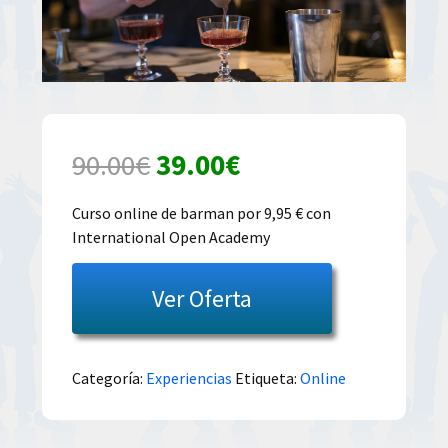
El
El
90.00
€
39.00
€
precio
precio
Curso online de barman por 9,95 € con
International Open Academy
original
actual
era:
es:
Ver Oferta
90.00€.
39.00€.
Categoría:
Experiencias
Etiqueta:
Online