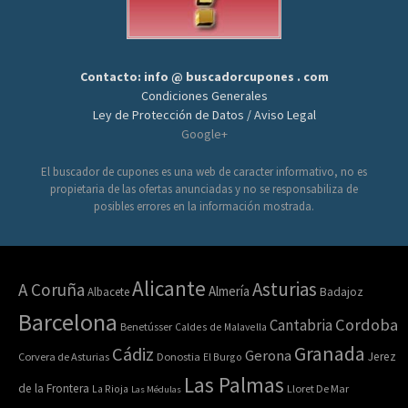
Contacto: info @ buscadorcupones . com
Condiciones Generales
Ley de Protección de Datos / Aviso Legal
Google+
El buscador de cupones es una web de caracter informativo, no es
propietaria de las ofertas anunciadas y no se responsabiliza de
posibles errores en la información mostrada.
Alicante
Asturias
A Coruña
Almería
Albacete
Badajoz
Barcelona
Cordoba
Cantabria
Benetússer
Caldes de Malavella
Granada
Cádiz
Gerona
Jerez
Corvera de Asturias
Donostia
El Burgo
Las Palmas
de la Frontera
La Rioja
Lloret De Mar
Las Médulas