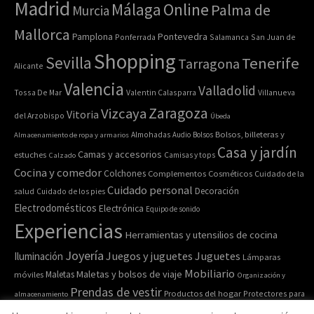
Madrid
Online
Málaga
Palma de
Murcia
Mallorca
Pontevedra
Pamplona
Ponferrada
Salamanca
San Juan de
Shopping
Sevilla
Tenerife
Tarragona
Alicante
Valencia
Valladolid
Tossa De Mar
Valentin Calasparra
Villanueva
Zaragoza
Vizcaya
Vitoria
del Arzobispo
Úbeda
Bolsos, billeteras y
Almacenamiento de ropa y armarios
Almohadas
Audio
Bolsos
Casa y jardín
Camas y accesorios
estuches
Calzado
Camisas y tops
Cocina y comedor
Colchones
Complementos
Cosméticos
Cuidado de la
Cuidado personal
Decoración
salud
Cuidado de los pies
Electrodomésticos
Electrónica
Equipo de sonido
Experiencias
Herramientas y utensilios de cocina
Joyería
Juegos y juguetes
Juguetes
Iluminación
Lámparas
Mobiliario
Maletas y bolsos de viaje
Maletas
móviles
Organización y
Prendas de vestir
Productos del hogar
Protectores para
almacenamiento
Relojes de pulsera y de
Pulseras
colchones
Recipiente para comida