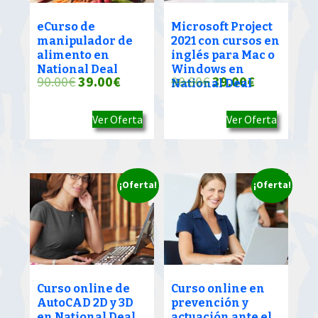
eCurso de
Microsoft Project
manipulador de
2021 con cursos en
alimento en
inglés para Mac o
National Deal
Windows en
El
El
El
El
90.00
€
39.00
€
90.00
€
39.00
€
National Deal
precio
precio
precio
precio
Ver Oferta
Ver Oferta
original
actual
original
actual
era:
es:
era:
es:
90.00€.
39.00€.
90.00€.
39.00€.
¡Oferta!
¡Oferta!
Curso online de
Curso online en
AutoCAD 2D y 3D
prevención y
en National Deal
actuación ante el