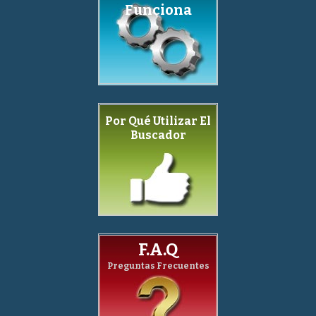
Funciona
Por Qué Utilizar El
Buscador
F.A.Q
Preguntas Frecuentes