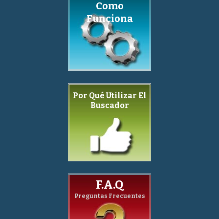
Como
Funciona
Por Qué Utilizar El
Buscador
F.A.Q
Preguntas Frecuentes