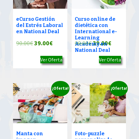
eCurso Gestión
Curso online de
del Estrés Laboral
dietética con
en National Deal
International e-
Learning
El
El
El
El
90.00
€
39.00
€
90.00
€
39.00
€
Academy en
National Deal
precio
precio
precio
precio
Ver Oferta
Ver Oferta
original
actual
original
actual
era:
es:
era:
es:
90.00€.
39.00€.
90.00€.
39.00€.
¡Oferta!
¡Oferta!
Manta con
Foto-puzzle