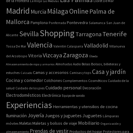
de la Frontera
La Rioja
Lloret De Mar
Las Médulas
Madrid
Online
Málaga
Palma de
Murcia
Mallorca
Pontevedra
Pamplona
Ponferrada
Salamanca
San Juan de
Shopping
Sevilla
Tenerife
Tarragona
Alicante
Valencia
Valladolid
Tossa De Mar
Valentin Calasparra
Villanueva
Zaragoza
Vizcaya
Vitoria
del Arzobispo
Úbeda
Bolsos, billeteras y
Almacenamiento de ropa y armarios
Almohadas
Audio
Bolsos
Casa y jardín
Camas y accesorios
estuches
Calzado
Camisas y tops
Cocina y comedor
Colchones
Complementos
Cosméticos
Cuidado de la
Cuidado personal
Decoración
salud
Cuidado de los pies
Electrodomésticos
Electrónica
Equipo de sonido
Experiencias
Herramientas y utensilios de cocina
Joyería
Juegos y juguetes
Juguetes
Iluminación
Lámparas
Mobiliario
Maletas y bolsos de viaje
Maletas
móviles
Organización y
Prendas de vestir
Productos del hogar
Protectores para
almacenamiento