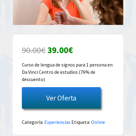
El
El
90.00
€
39.00
€
precio
precio
Curso de lengua de signos para 1 persona en
Da Vinci Centro de estudios (76% de
original
actual
descuento)
era:
es:
Ver Oferta
90.00€.
39.00€.
Categoría:
Experiencias
Etiqueta:
Online