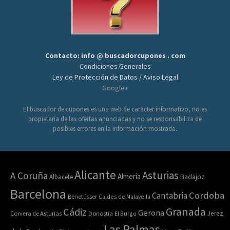
Contacto: info @ buscadorcupones . com
Condiciones Generales
Ley de Protección de Datos / Aviso Legal
Google+
El buscador de cupones es una web de caracter informativo, no es
propietaria de las ofertas anunciadas y no se responsabiliza de
posibles errores en la información mostrada.
Alicante
Asturias
A Coruña
Almería
Albacete
Badajoz
Barcelona
Cordoba
Cantabria
Benetússer
Caldes de Malavella
Granada
Cádiz
Gerona
Jerez
Corvera de Asturias
Donostia
El Burgo
Las Palmas