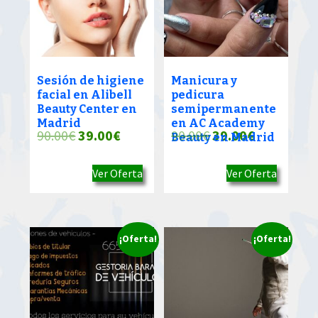
Sesión de higiene
Manicura y
facial en Alibell
pedicura
Beauty Center en
semipermanente
Madrid
en AC Academy
El
El
El
El
90.00
€
39.00
€
90.00
€
39.00
€
Beauty en Madrid
precio
precio
precio
precio
Ver Oferta
Ver Oferta
original
actual
original
actual
era:
es:
era:
es:
90.00€.
39.00€.
90.00€.
39.00€.
¡Oferta!
¡Oferta!