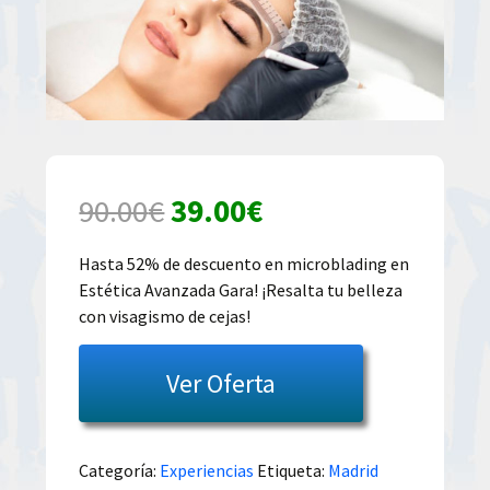
El
El
90.00
€
39.00
€
precio
precio
Hasta 52% de descuento en microblading en
Estética Avanzada Gara! ¡Resalta tu belleza
original
actual
con visagismo de cejas!
era:
es:
Ver Oferta
90.00€.
39.00€.
Categoría:
Experiencias
Etiqueta:
Madrid