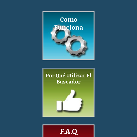
Como
Funciona
Por Qué Utilizar El
Buscador
F.A.Q