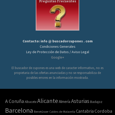
Preguntas Frecuentes
Contacto: info @ buscadorcupones . com
Condiciones Generales
Ley de Protección de Datos / Aviso Legal
Google+
El buscador de cupones es una web de caracter informativo, no es
propietaria de las ofertas anunciadas y no se responsabiliza de
posibles errores en la información mostrada.
Alicante
Asturias
A Coruña
Almería
Albacete
Badajoz
Barcelona
Cordoba
Cantabria
Benetússer
Caldes de Malavella