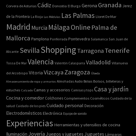
Granada
Cádiz
Gerona
Jerez
Corvera de Asturias
Donostia
El Burgo
Las Palmas
de la Frontera
La Rioja
Lloret De Mar
Las Médulas
Madrid
Online
Málaga
Palma de
Murcia
Mallorca
Pontevedra
Pamplona
Ponferrada
Salamanca
San Juan de
Shopping
Sevilla
Tenerife
Tarragona
Alicante
Valencia
Valladolid
Tossa De Mar
Valentin Calasparra
Villanueva
Zaragoza
Vizcaya
Vitoria
del Arzobispo
Úbeda
Bolsos, billeteras y
Almacenamiento de ropa y armarios
Almohadas
Audio
Bolsos
Casa y jardín
Camas y accesorios
estuches
Calzado
Camisas y tops
Cocina y comedor
Colchones
Complementos
Cosméticos
Cuidado de la
Cuidado personal
Decoración
salud
Cuidado de los pies
Electrodomésticos
Electrónica
Equipo de sonido
Experiencias
Herramientas y utensilios de cocina
Joyería
Juegos y juguetes
Juguetes
Iluminación
Lámparas