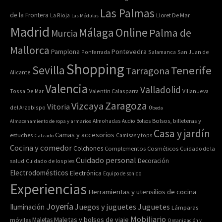
Las Palmas
de la Frontera
La Rioja
Lloret De Mar
Las Médulas
Madrid
Online
Málaga
Palma de
Murcia
Mallorca
Pontevedra
Pamplona
Ponferrada
Salamanca
San Juan de
Shopping
Sevilla
Tenerife
Tarragona
Alicante
Valencia
Valladolid
Tossa De Mar
Valentin Calasparra
Villanueva
Zaragoza
Vizcaya
Vitoria
del Arzobispo
Úbeda
Bolsos, billeteras y
Almacenamiento de ropa y armarios
Almohadas
Audio
Bolsos
Casa y jardín
Camas y accesorios
estuches
Calzado
Camisas y tops
Cocina y comedor
Colchones
Complementos
Cosméticos
Cuidado de la
Cuidado personal
Decoración
salud
Cuidado de los pies
Electrodomésticos
Electrónica
Equipo de sonido
Experiencias
Herramientas y utensilios de cocina
Joyería
Juegos y juguetes
Juguetes
Iluminación
Lámparas
Mobiliario
Maletas y bolsos de viaje
Maletas
móviles
Organización y