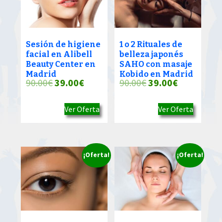
Sesión de higiene
1 o 2 Rituales de
facial en Alibell
belleza japonés
Beauty Center en
SAHO con masaje
Madrid
Kobido en Madrid
El
El
El
El
90.00
€
39.00
€
90.00
€
39.00
€
precio
precio
precio
precio
Ver Oferta
Ver Oferta
original
actual
original
actual
era:
es:
era:
es:
90.00€.
39.00€.
90.00€.
39.00€.
¡Oferta!
¡Oferta!