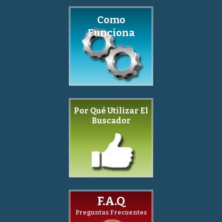
Como
Funciona
Por Qué Utilizar El
Buscador
F.A.Q
Preguntas Frecuentes