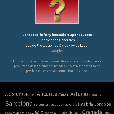
Contacto: info @ buscadorcupones . com
Condiciones Generales
Ley de Protección de Datos / Aviso Legal
Google+
El buscador de cupones es una web de caracter informativo, no es
propietaria de las ofertas anunciadas y no se responsabiliza de
posibles errores en la información mostrada.
Alicante
Asturias
A Coruña
Almería
Albacete
Badajoz
Barcelona
Cordoba
Cantabria
Benetússer
Caldes de Malavella
Granada
Cádiz
Gerona
Jerez
Corvera de Asturias
Donostia
El Burgo