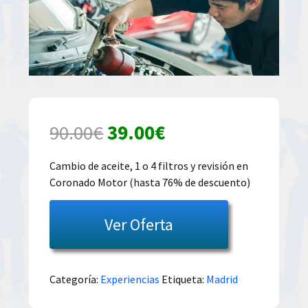
El
El
90.00
€
39.00
€
precio
precio
Cambio de aceite, 1 o 4 filtros y revisión en
Coronado Motor (hasta 76% de descuento)
original
actual
era:
es:
Ver Oferta
90.00€.
39.00€.
Categoría:
Experiencias
Etiqueta:
Madrid