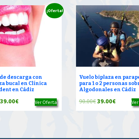
¡Oferta!
 de descarga con
Vuelo biplaza en parap
za bucal en Clínica
para 1 o 2 personas sob
dent en Cádiz
Algodonales en Cádiz
El
El
El
El
39.00
€
90.00
€
39.00
€
Ver Oferta
Ver
precio
precio
precio
precio
original
actual
original
actual
era:
es:
era:
es:
90.00€.
39.00€.
90.00€.
39.00€.