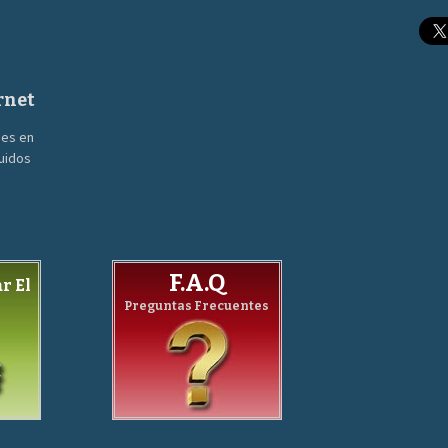
rnet
nes en
guidos
F.A.Q
r El
Preguntas Frecuentes