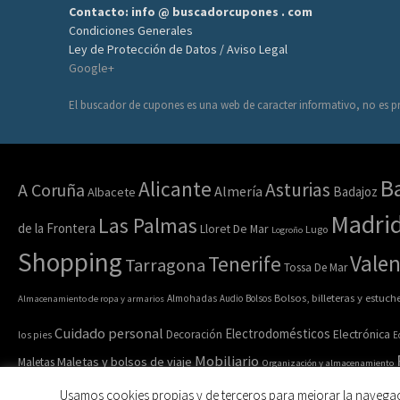
Contacto: info @ buscadorcupones . com
Condiciones Generales
Ley de Protección de Datos / Aviso Legal
Google+
El buscador de cupones es una web de caracter informativo, no es pr
B
Alicante
Asturias
A Coruña
Almería
Badajoz
Albacete
Madri
Las Palmas
de la Frontera
Lloret De Mar
Lugo
Logroño
Shopping
Valen
Tenerife
Tarragona
Tossa De Mar
Bolsos, billeteras y estuch
Almacenamiento de ropa y armarios
Almohadas
Audio
Bolsos
Cuidado personal
Electrodomésticos
Electrónica
Decoración
los pies
E
Mobiliario
Maletas y bolsos de viaje
Maletas
Organización y almacenamiento
Ropa y acc
Ropa de casa
Ropa interior y calcetines
Ropa deportiva
Usamos cookies propias y de terceros para mejorar la navega