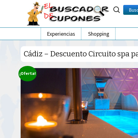
Buscar
Bus
por:
Ir
Experiencias
Shopping
al
contenido
Cádiz – Descuento Circuito spa p
¡Oferta!