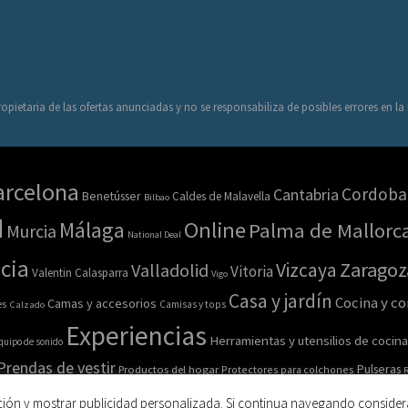
opietaria de las ofertas anunciadas y no se responsabiliza de posibles errores en l
arcelona
Cordoba
Cantabria
Benetússer
Caldes de Malavella
Bilbao
d
Online
Málaga
Palma de Mallorc
Murcia
National Deal
cia
Zaragoz
Vizcaya
Valladolid
Vitoria
Valentin Calasparra
Vigo
Casa y jardín
Cocina y c
Camas y accesorios
es
Calzado
Camisas y tops
Experiencias
Herramientas y utensilios de cocina
quipo de sonido
Prendas de vestir
Pulseras
Productos del hogar
Protectores para colchones
R
esorios
Salud y belleza
Sofás
Sombreros
ción y mostrar publicidad personalizada. Si continua navegando consider