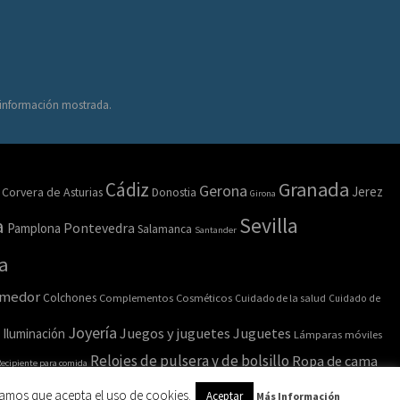
a información mostrada.
Granada
Cádiz
Gerona
Jerez
Corvera de Asturias
Donostia
Girona
Sevilla
a
Pamplona
Pontevedra
Salamanca
Santander
a
omedor
Colchones
Complementos
Cosméticos
Cuidado de la salud
Cuidado de
Joyería
Juegos y juguetes
Juguetes
Iluminación
Lámparas móviles
Relojes de pulsera y de bolsillo
Ropa de cama
ecipiente para comida
amos que acepta el uso de cookies.
Aceptar
Más Información