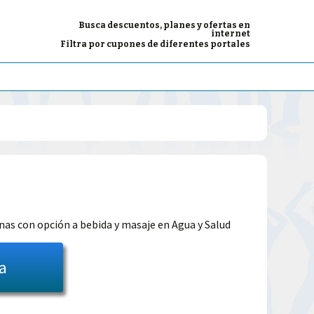
Busca descuentos, planes y ofertas en
internet
Filtra por cupones de diferentes portales
El
precio
onas con opción a bebida y masaje en Agua y Salud
l
actual
ta
es:
39.99€.