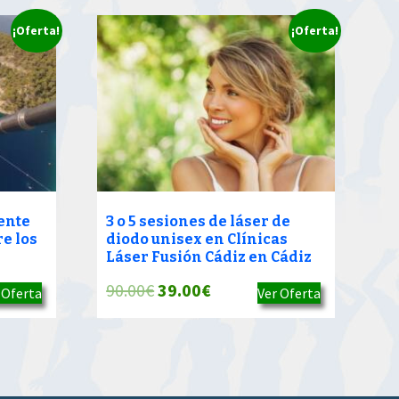
¡Oferta!
¡Oferta!
ente
3 o 5 sesiones de láser de
re los
diodo unisex en Clínicas
Láser Fusión Cádiz en Cádiz
El
El
90.00
€
39.00
€
 Oferta
Ver Oferta
precio
precio
original
actual
era:
es:
90.00€.
39.00€.