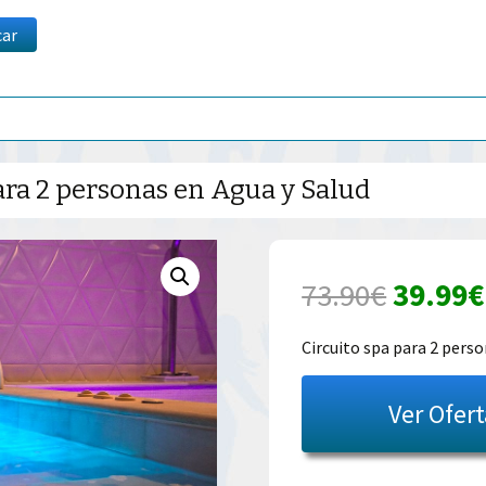
car
ara 2 personas en Agua y Salud
El
73.90
€
39.99
€
precio
Circuito spa para 2 pers
origina
Ver Ofer
era:
73.90€.