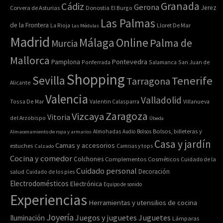
Granada
Cádiz
Gerona
Jerez
Corvera de Asturias
Donostia
El Burgo
Las Palmas
de la Frontera
La Rioja
Lloret De Mar
Las Médulas
Madrid
Online
Málaga
Palma de
Murcia
Mallorca
Pontevedra
Pamplona
Ponferrada
Salamanca
San Juan de
Shopping
Sevilla
Tenerife
Tarragona
Alicante
Valencia
Valladolid
Tossa De Mar
Valentin Calasparra
Villanueva
Zaragoza
Vizcaya
Vitoria
del Arzobispo
Úbeda
Bolsos, billeteras y
Almacenamiento de ropa y armarios
Almohadas
Audio
Bolsos
Casa y jardín
Camas y accesorios
estuches
Calzado
Camisas y tops
Cocina y comedor
Colchones
Complementos
Cosméticos
Cuidado de la
Cuidado personal
Decoración
salud
Cuidado de los pies
Electrodomésticos
Electrónica
Equipo de sonido
Experiencias
Herramientas y utensilios de cocina
Joyería
Juegos y juguetes
Juguetes
Iluminación
Lámparas