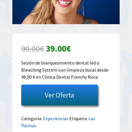
El
El
90.00
€
39.00
€
precio
precio
Sesión de blanqueamiento dental led o
Bleaching System con limpieza bucal desde
original
actual
49,90 € en Clínica Dental Franchy Roca
era:
es:
Ver Oferta
90.00€.
39.00€.
Categoría:
Experiencias
Etiqueta:
Las
Palmas