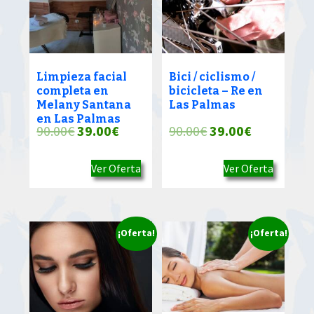
Limpieza facial
Bici / ciclismo /
completa en
bicicleta – Re en
Melany Santana
Las Palmas
en Las Palmas
El
El
El
El
90.00
€
39.00
€
90.00
€
39.00
€
precio
precio
precio
precio
Ver Oferta
Ver Oferta
original
actual
original
actual
era:
es:
era:
es:
90.00€.
39.00€.
90.00€.
39.00€.
¡Oferta!
¡Oferta!