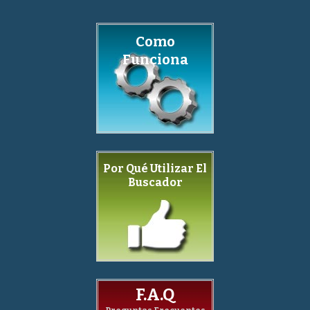
Como
Funciona
Por Qué Utilizar El
Buscador
F.A.Q