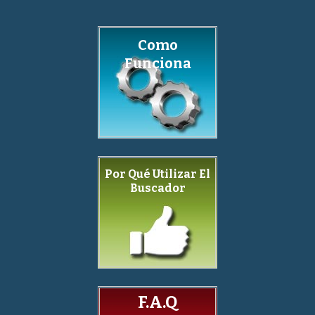
Como
Funciona
Por Qué Utilizar El
Buscador
F.A.Q