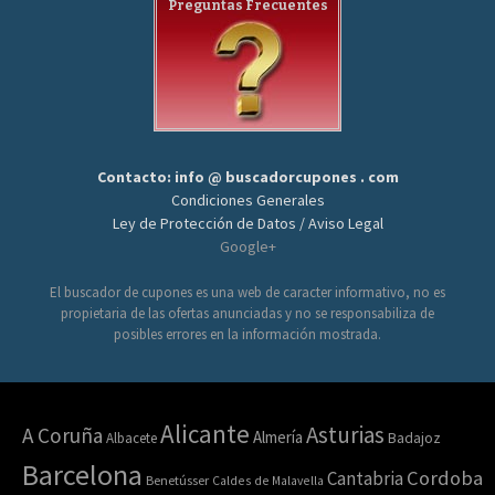
Preguntas Frecuentes
Contacto: info @ buscadorcupones . com
Condiciones Generales
Ley de Protección de Datos / Aviso Legal
Google+
El buscador de cupones es una web de caracter informativo, no es
propietaria de las ofertas anunciadas y no se responsabiliza de
posibles errores en la información mostrada.
Alicante
Asturias
A Coruña
Almería
Albacete
Badajoz
Barcelona
Cordoba
Cantabria
Benetússer
Caldes de Malavella