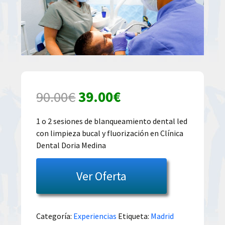
El
El
90.00
€
39.00
€
precio
precio
1 o 2 sesiones de blanqueamiento dental led
con limpieza bucal y fluorización en Clínica
original
actual
Dental Doria Medina
era:
es:
Ver Oferta
90.00€.
39.00€.
Categoría:
Experiencias
Etiqueta:
Madrid