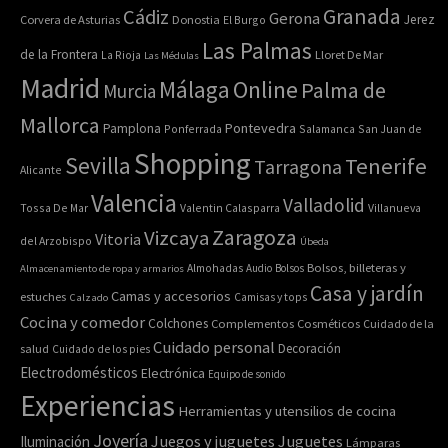
Granada
Cádiz
Gerona
Jerez
Corvera de Asturias
Donostia
El Burgo
Las Palmas
de la Frontera
La Rioja
Lloret De Mar
Las Médulas
Madrid
Online
Málaga
Palma de
Murcia
Mallorca
Pontevedra
Pamplona
Ponferrada
Salamanca
San Juan de
Shopping
Sevilla
Tenerife
Tarragona
Alicante
Valencia
Valladolid
Tossa De Mar
Valentin Calasparra
Villanueva
Zaragoza
Vizcaya
Vitoria
del Arzobispo
Úbeda
Bolsos, billeteras y
Almacenamiento de ropa y armarios
Almohadas
Audio
Bolsos
Casa y jardín
Camas y accesorios
estuches
Calzado
Camisas y tops
Cocina y comedor
Colchones
Complementos
Cosméticos
Cuidado de la
Cuidado personal
Decoración
salud
Cuidado de los pies
Electrodomésticos
Electrónica
Equipo de sonido
Experiencias
Herramientas y utensilios de cocina
Joyería
Juegos y juguetes
Juguetes
Iluminación
Lámparas