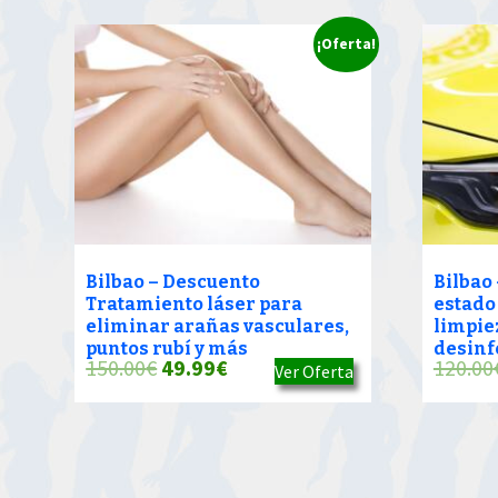
¡Oferta!
Bilbao – Descuento
Bilbao
Tratamiento láser para
estado
eliminar arañas vasculares,
limpiez
puntos rubí y más
desinf
El
El
150.00
€
49.99
€
120.00
Ver Oferta
precio
precio
original
actual
era:
es: