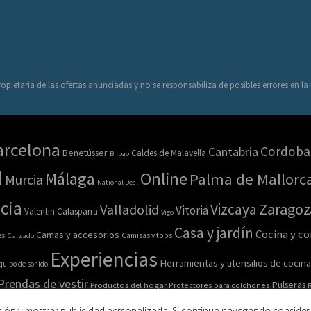
opietaria de las ofertas anunciadas y no se responsabiliza de posibles errores en l
arcelona
Cordoba
Cantabria
Benetússer
Caldes de Malavella
Bilbao
d
Online
Málaga
Palma de Mallorc
Murcia
National Deal
cia
Zaragoz
Vizcaya
Valladolid
Vitoria
Valentin Calasparra
Vigo
Casa y jardín
Cocina y c
Camas y accesorios
es
Calzado
Camisas y tops
Experiencias
Herramientas y utensilios de cocina
quipo de sonido
Prendas de vestir
Pulseras
Productos del hogar
Protectores para colchones
R
esorios
Salud y belleza
Sofás
Sombreros
ción y mostrar publicidad personalizada. Si continua navegando consider