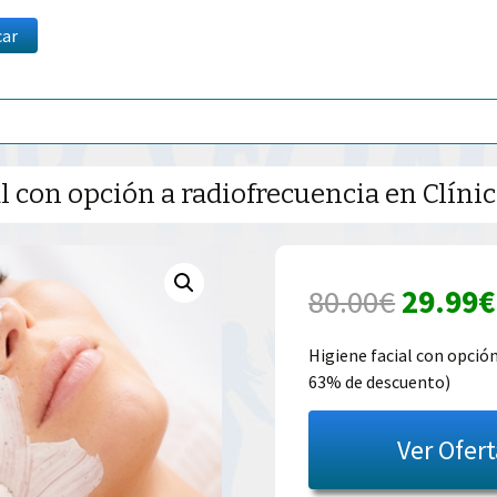
car
l con opción a radiofrecuencia en Clíni
El
80.00
€
29.99
€
precio
Higiene facial con opción
63% de descuento)
origina
era:
Ver Ofer
80.00€.