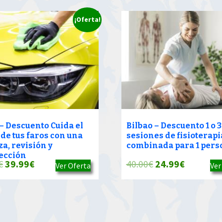
¡Oferta!
 – Descuento Cuida el
Bilbao – Descuento 1 o 3
 de tus faros con una
sesiones de fisioterapi
a, revisión y
combinada para 1 pers
ección
El
El
El
El
€
39.99
€
40.00
€
24.99
€
Ver Oferta
Ver
precio
precio
precio
precio
original
actual
original
actual
era:
es:
era:
es: