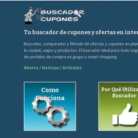
150.00€.
49.99€.
Tu buscador de cupones y ofertas en inte
Buscador, comparador y filtrado de ofertas y cupones en pla
tu ciudad, viajes y productos. El buscador ideal para todo se
de portales de compra en grupo y smart shopping.
Ahorro / Noticias / Artículos
Como
Por Qué Utiliza
Buscador
Funciona