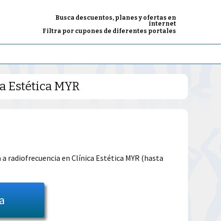
Busca descuentos, planes y ofertas en
internet
Filtra por cupones de diferentes portales
ca Estética MYR
El
precio
 a radiofrecuencia en Clínica Estética MYR (hasta
l
actual
es:
ta
29.99€.