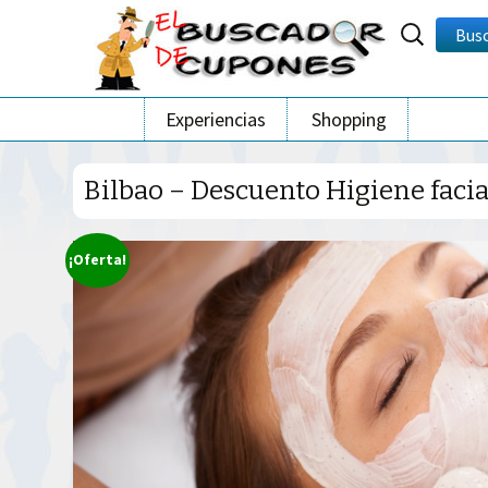
Buscar
Bus
por:
Ir
Experiencias
Shopping
al
contenido
Bilbao – Descuento Higiene facia
¡Oferta!