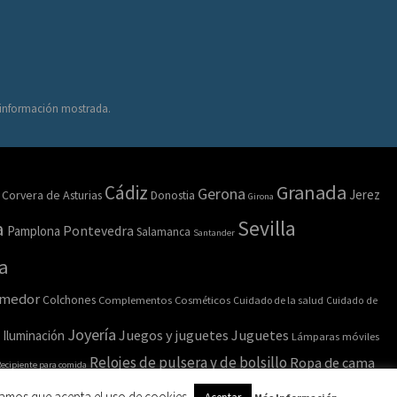
a información mostrada.
Granada
Cádiz
Gerona
Jerez
Corvera de Asturias
Donostia
Girona
Sevilla
a
Pamplona
Pontevedra
Salamanca
Santander
a
omedor
Colchones
Complementos
Cosméticos
Cuidado de la salud
Cuidado de
Joyería
Juegos y juguetes
Juguetes
Iluminación
Lámparas móviles
Relojes de pulsera y de bolsillo
Ropa de cama
ecipiente para comida
amos que acepta el uso de cookies.