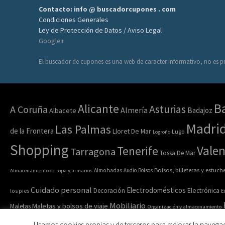
Contacto: info @ buscadorcupones . com
Condiciones Generales
Ley de Protección de Datos / Aviso Legal
Google+
El buscador de cupones es una web de caracter informativo, no es pr
B
Alicante
Asturias
A Coruña
Almería
Badajoz
Albacete
Madri
Las Palmas
de la Frontera
Lloret De Mar
Lugo
Logroño
Shopping
Valen
Tenerife
Tarragona
Tossa De Mar
Bolsos, billeteras y estuch
Almacenamiento de ropa y armarios
Almohadas
Audio
Bolsos
Cuidado personal
Electrodomésticos
Electrónica
Decoración
los pies
E
Mobiliario
Maletas y bolsos de viaje
Maletas
Organización y almacenamiento
Ropa y acc
Ropa de casa
Ropa interior y calcetines
Ropa deportiva
Usamos cookies propias y de terceros para mejorar la navega