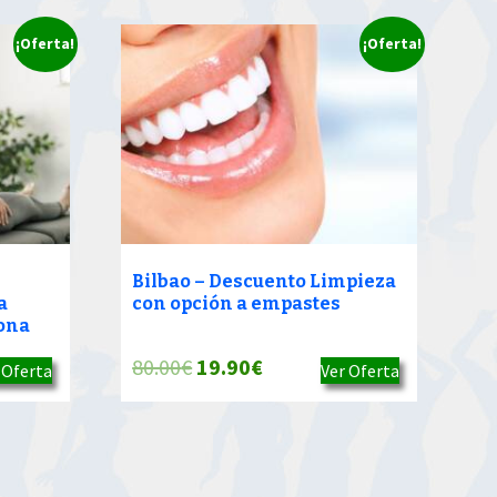
¡Oferta!
¡Oferta!
Bilbao – Descuento Limpieza
a
con opción a empastes
ona
El
El
80.00
€
19.90
€
 Oferta
Ver Oferta
precio
precio
original
actual
era:
es: