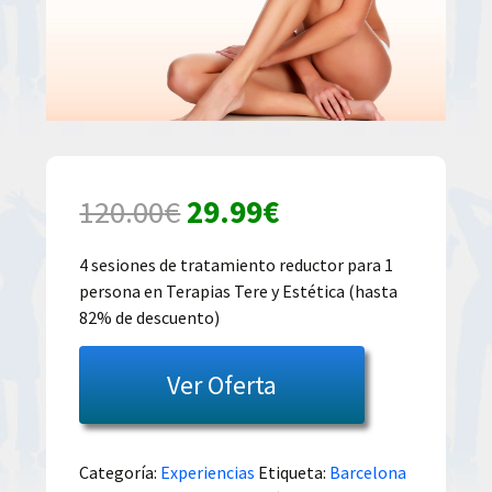
El
El
120.00
€
29.99
€
precio
precio
4 sesiones de tratamiento reductor para 1
persona en Terapias Tere y Estética (hasta
original
actual
82% de descuento)
era:
es:
Ver Oferta
120.00€.
29.99€.
Categoría:
Experiencias
Etiqueta:
Barcelona