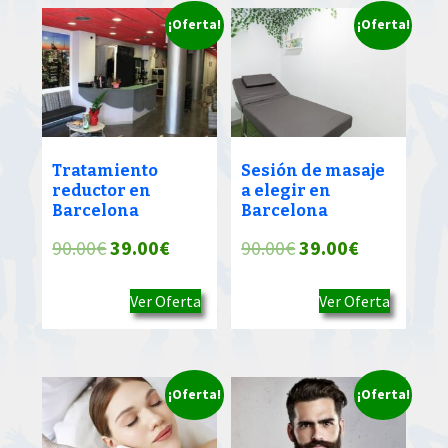
¡Oferta!
¡Oferta!
Tratamiento
Sesión de masaje
reductor en
a elegir en
Barcelona
Barcelona
El
El
El
El
90.00
€
39.00
€
90.00
€
39.00
€
precio
precio
precio
precio
Ver Oferta
Ver Oferta
original
actual
original
actual
era:
es:
era:
es:
90.00€.
39.00€.
90.00€.
39.00€.
¡Oferta!
¡Oferta!