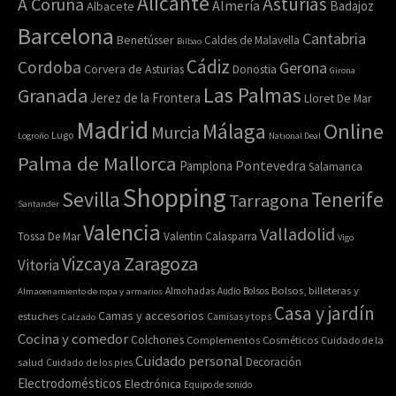
Alicante
Asturias
A Coruña
Almería
Badajoz
Albacete
Barcelona
Cantabria
Benetússer
Caldes de Malavella
Bilbao
Cádiz
Cordoba
Gerona
Corvera de Asturias
Donostia
Girona
Las Palmas
Granada
Jerez de la Frontera
Lloret De Mar
Madrid
Online
Málaga
Murcia
Lugo
Logroño
National Deal
Palma de Mallorca
Pamplona
Pontevedra
Salamanca
Shopping
Sevilla
Tenerife
Tarragona
Santander
Valencia
Valladolid
Tossa De Mar
Valentin Calasparra
Vigo
Zaragoza
Vizcaya
Vitoria
Bolsos, billeteras y
Almacenamiento de ropa y armarios
Almohadas
Audio
Bolsos
Casa y jardín
Camas y accesorios
estuches
Calzado
Camisas y tops
Cocina y comedor
Colchones
Complementos
Cosméticos
Cuidado de la
Cuidado personal
Decoración
salud
Cuidado de los pies
Electrodomésticos
Electrónica
Equipo de sonido