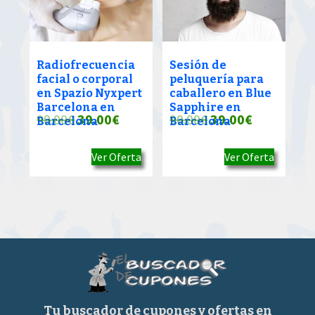
Radiofrecuencia
Sesión de
facial o corporal
peluquería para
en Spazio Nyxpert
caballero en Blue
Barcelona en
Sapphire en
El
El
El
El
90.00
€
39.00
€
90.00
€
39.00
€
Barcelona
Barcelona
precio
precio
precio
precio
Ver Oferta
Ver Oferta
original
actual
original
actual
era:
es:
era:
es:
90.00€.
39.00€.
90.00€.
39.00€.
Tu buscador de cupones y ofertas en