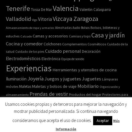
Valencia
Tenerife
Tossa De Mar
Valentin Calasparra
Zaragoza
Vizcaya
Valladolid
Vitoria
Vigo
Bolsos, billeteras y
Almacenamiento de ropa y armarios
Almohadas
Audio
Bolsos
Casa y jardín
Camas y accesorios
estuches
Calzado
Camisas y tops
Cocina y comedor
Colchones
Complementos
Cosméticos
Cuidado de la
Cuidado personal
Decoración
salud
Cuidado de los pies
Electrodomésticos
Electrónica
Equipo de sonido
Experiencias
Herramientas y utensilios de cocina
Joyería
Juegos y juguetes
Juguetes
Iluminación
Lámparas
Mobiliario
Maletas y bolsos de viaje
Maletas
móviles
Organización y
Prendas de vestir
Productos del hogar
Protectores para
almacenamiento
Relojes de pulsera y de
Pulseras
colchones
Recipiente para comida
Usamos cookies propias y de terceros para mejorar la navegación y
bolsillo
Ropa de cama
Ropa de casa
Ropa interior y
Ropa deportiva
mostrar publicidad personalizada. Si continua navegando
Ropa y accesorios
Salud y belleza
calcetines
Sofás
consideramos que acepta el uso de cookies.
Aceptar
Más
Sombreros
Información