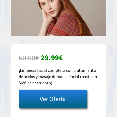
El
El
60.00
€
29.99
€
precio
precio
¡Limpieza facial completa con tratamiento
de ácidos y masaje drenante facial (hasta un
original
actual
56% de descuento)
era:
es:
Ver Oferta
60.00€.
29.99€.