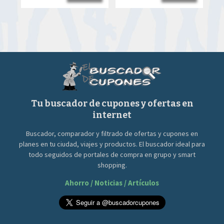
era:
es:
era:
es:
90.00€.
39.00€.
90.00€.
39.00€.
Tu buscador de cupones y ofertas en
internet
Buscador, comparador y filtrado de ofertas y cupones en
planes en tu ciudad, viajes y productos. El buscador ideal para
todo seguidos de portales de compra en grupo y smart
shopping.
Ahorro / Noticias / Artículos