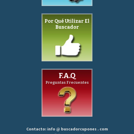
Por Qué Utilizar El
Buscador
F.A.Q
Preguntas Frecuentes
Contacto: info @ buscadorcupones . com