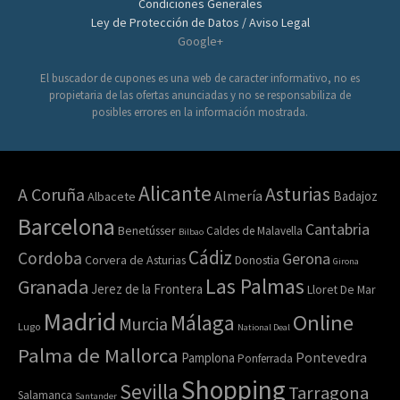
Condiciones Generales
Ley de Protección de Datos / Aviso Legal
Google+
El buscador de cupones es una web de caracter informativo, no es
propietaria de las ofertas anunciadas y no se responsabiliza de
posibles errores en la información mostrada.
Alicante
Asturias
A Coruña
Almería
Badajoz
Albacete
Barcelona
Cantabria
Benetússer
Caldes de Malavella
Bilbao
Cádiz
Cordoba
Gerona
Corvera de Asturias
Donostia
Girona
Las Palmas
Granada
Jerez de la Frontera
Lloret De Mar
Madrid
Online
Málaga
Murcia
Lugo
National Deal
Palma de Mallorca
Pamplona
Pontevedra
Ponferrada
Shopping
Sevilla
Tarragona
Salamanca
Santander