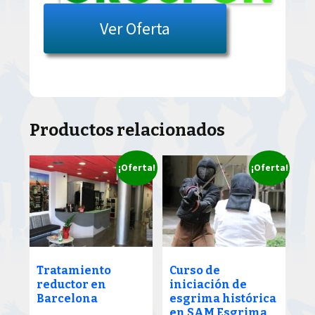
Ver Oferta
Productos relacionados
¡Oferta!
¡Oferta!
Tratamiento
Curso de
reductor en
iniciación de
Barcelona
esgrima histórica
en SAM Esgrima