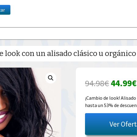
car
look con un alisado clásico u orgánico 
El
94.98
€
44.99
€
precio
¡Cambio de look! Alisado 
hasta un 53% de descue
origina
era:
Ver Ofer
94.98€.