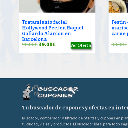
Tratamiento facial
Festín
Hollywood Peel en Raquel
marisc
Gallardo Alarcon en
carne 
Barcelona
El
El
90.00
€
39.00
€
90.00
€
Ver Oferta
precio
precio
original
actual
era:
es:
90.00€.
39.00€.
Tu buscador de cupones y ofertas en inte
Buscador, comparador y filtrado de ofertas y cupones en pla
tu ciudad, viajes y productos. El buscador ideal para todo se