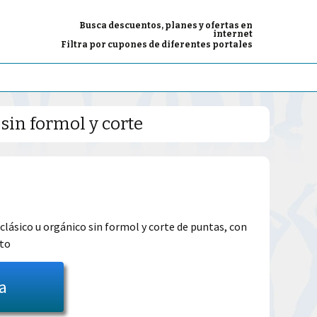
Busca descuentos, planes y ofertas en
internet
Filtra por cupones de diferentes portales
sin formol y corte
El
precio
clásico u orgánico sin formol y corte de puntas, con
nto
l
actual
es:
ta
44.99€.