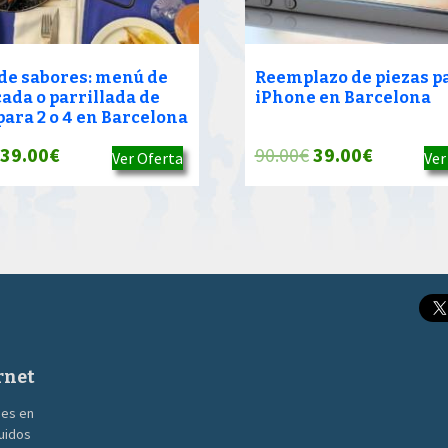
 de sabores: menú de
Reemplazo de piezas p
ada o parrillada de
iPhone en Barcelona
para 2 o 4 en Barcelona
El
El
El
El
39.00
€
90.00
€
39.00
€
Ver Oferta
Ver
precio
precio
precio
precio
original
actual
original
actual
era:
es:
era:
es:
90.00€.
39.00€.
90.00€.
39.00€.
rnet
nes en
guidos