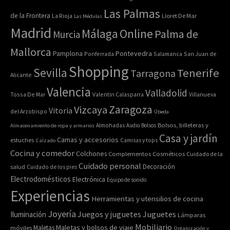
Las Palmas
de la Frontera
La Rioja
Lloret De Mar
Las Médulas
Madrid
Online
Málaga
Palma de
Murcia
Mallorca
Pontevedra
Pamplona
Ponferrada
Salamanca
San Juan de
Shopping
Sevilla
Tenerife
Tarragona
Alicante
Valencia
Valladolid
Tossa De Mar
Valentin Calasparra
Villanueva
Zaragoza
Vizcaya
Vitoria
del Arzobispo
Úbeda
Bolsos, billeteras y
Almacenamiento de ropa y armarios
Almohadas
Audio
Bolsos
Casa y jardín
Camas y accesorios
estuches
Calzado
Camisas y tops
Cocina y comedor
Colchones
Complementos
Cosméticos
Cuidado de la
Cuidado personal
Decoración
salud
Cuidado de los pies
Electrodomésticos
Electrónica
Equipo de sonido
Experiencias
Herramientas y utensilios de cocina
Joyería
Juegos y juguetes
Juguetes
Iluminación
Lámparas
Mobiliario
Maletas y bolsos de viaje
Maletas
móviles
Organización y