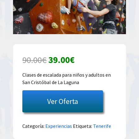
El
El
90.00
€
39.00
€
precio
precio
Clases de escalada para niños y adultos en
San Cristóbal de La Laguna
original
actual
era:
es:
Ver Oferta
90.00€.
39.00€.
Categoría:
Experiencias
Etiqueta:
Tenerife