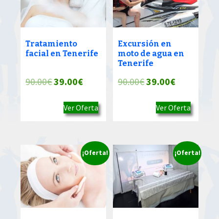
Tratamiento
Excursión en
facial en Tenerife
moto de agua en
Tenerife
El
El
El
El
90.00
€
39.00
€
90.00
€
39.00
€
precio
precio
precio
precio
Ver Oferta
Ver Oferta
original
actual
original
actual
era:
es:
era:
es:
90.00€.
39.00€.
90.00€.
39.00€.
¡Oferta!
¡Oferta!