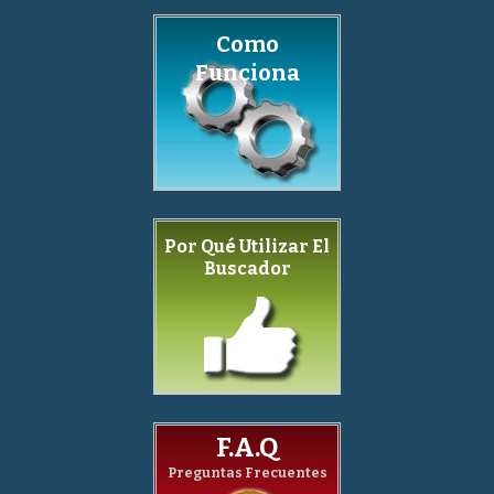
Como
Funciona
Por Qué Utilizar El
Buscador
F.A.Q
Preguntas Frecuentes