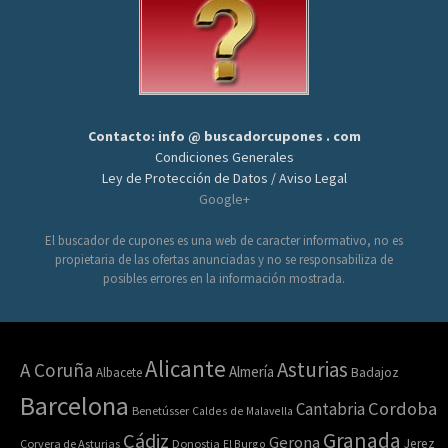
Contacto: info @ buscadorcupones . com
Condiciones Generales
Ley de Protección de Datos / Aviso Legal
Google+
El buscador de cupones es una web de caracter informativo, no es
propietaria de las ofertas anunciadas y no se responsabiliza de
posibles errores en la información mostrada.
Alicante
Asturias
A Coruña
Almería
Albacete
Badajoz
Barcelona
Cordoba
Cantabria
Benetússer
Caldes de Malavella
Granada
Cádiz
Gerona
Jerez
Corvera de Asturias
Donostia
El Burgo