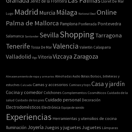
Las Palmas
Granada
Jerez de la Frontera
Lloret De Mar
Madrid
Online
Málaga
Murcia
Lugo
National Deal
Palma de Mallorca
Pamplona
Pontevedra
Ponferrada
Shopping
Sevilla
Tarragona
Salamanca
Santander
Valencia
Tenerife
Tossa De Mar
Valentin Calasparra
Zaragoza
Vizcaya
Valladolid
Vitoria
Vigo
Bolsos, billeteras y
Almacenamiento de ropa y armarios
Almohadas
Audio
Bolsos
Casa y jardín
Camas y accesorios
estuches
Calzado
Camisas y tops
Cocina y comedor
Colchones
Complementos
Cosméticos
Cuidado de la
Cuidado personal
Decoración
salud
Cuidado de los pies
Electrodomésticos
Electrónica
Equipo de sonido
Experiencias
Herramientas y utensilios de cocina
Joyería
Juegos y juguetes
Juguetes
Iluminación
Lámparas