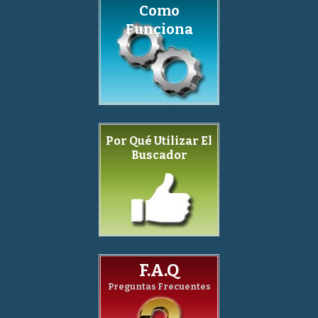
Como
Funciona
Por Qué Utilizar El
Buscador
F.A.Q
Preguntas Frecuentes