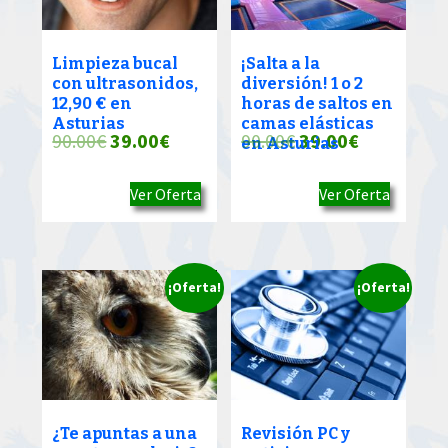
Limpieza bucal
¡Salta a la
con ultrasonidos,
diversión! 1 o 2
12,90 € en
horas de saltos en
Asturias
camas elásticas
El
El
El
El
90.00
€
39.00
€
90.00
€
39.00
€
en Asturias
precio
precio
precio
precio
Ver Oferta
Ver Oferta
original
actual
original
actual
era:
es:
era:
es:
90.00€.
39.00€.
90.00€.
39.00€.
¡Oferta!
¡Oferta!
¿Te apuntas a una
Revisión PC y