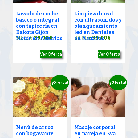
Lavado de coche
Limpieza bucal
básico o integral
con ultrasonidos y
con tapicería en
blanqueamiento
Dakota Gijón
led en Dentales
El
El
El
El
90.00
€
39.00
€
90.00
€
39.00
€
Motor en Asturias
en Asturias
precio
precio
precio
precio
Ver Oferta
Ver Oferta
original
actual
original
actual
era:
es:
era:
es:
90.00€.
39.00€.
90.00€.
39.00€.
¡Oferta!
¡Oferta!
Menú de arroz
Masaje corporal
con bogavante
en pareja en Eva