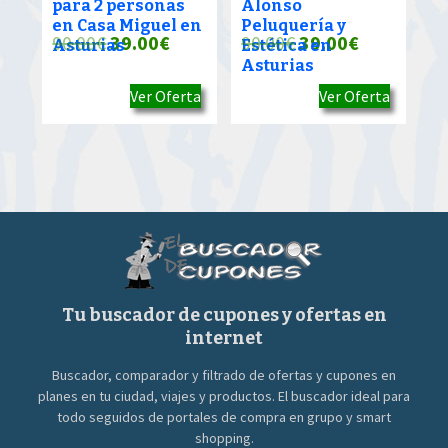
para 2 personas
Alonso
en Casa Miguel en
Peluquería y
El
El
El
El
90.00
€
39.00
€
90.00
€
39.00
€
Asturias
Estética en
Asturias
precio
precio
precio
precio
Ver Oferta
Ver Oferta
original
actual
original
actual
era:
es:
era:
es:
90.00€.
39.00€.
90.00€.
39.00€.
Tu buscador de cupones y ofertas en
internet
Buscador, comparador y filtrado de ofertas y cupones en
planes en tu ciudad, viajes y productos. El buscador ideal para
todo seguidos de portales de compra en grupo y smart
shopping.