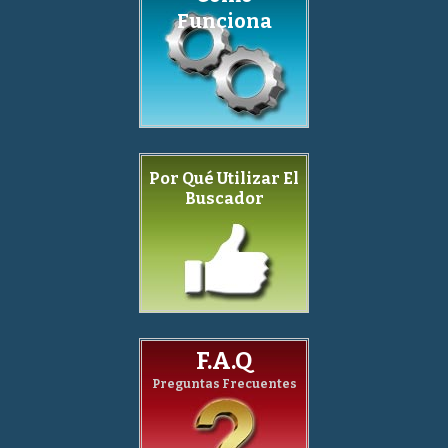
Funciona
Por Qué Utilizar El
Buscador
F.A.Q
Preguntas Frecuentes