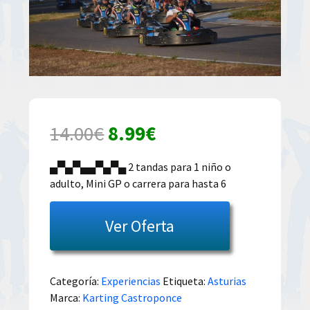
El
El
14.00
€
8.99
€
precio
precio
▄▀▄▀▄▄▀▄▀▄ 2 tandas para 1 niño o
adulto, Mini GP o carrera para hasta 6
original
actual
era:
es:
Ver Oferta
14.00€.
8.99€.
Categoría:
Experiencias
Etiqueta:
Asturias
Marca:
Karting Castroponce