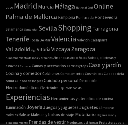
Madrid
Online
Málaga
Murcia
Lugo
National Deal
Palma de Mallorca
Pamplona
Pontevedra
Ponferrada
Shopping
Sevilla
Tarragona
Salamanca
Santander
Valencia
Tenerife
Tossa De Mar
Valentin Calasparra
Zaragoza
Vizcaya
Valladolid
Vitoria
Vigo
Bolsos, billeteras y
Almacenamiento de ropa y armarios
Almohadas
Audio
Bolsos
Casa y jardín
Camas y accesorios
estuches
Calzado
Camisas y tops
Cocina y comedor
Colchones
Complementos
Cosméticos
Cuidado de la
Cuidado personal
Decoración
salud
Cuidado de los pies
Electrodomésticos
Electrónica
Equipo de sonido
Experiencias
Herramientas y utensilios de cocina
Joyería
Juegos y juguetes
Juguetes
Iluminación
Lámparas
Mobiliario
Maletas y bolsos de viaje
Maletas
móviles
Organización y
Prendas de vestir
Productos del hogar
Protectores para
almacenamiento