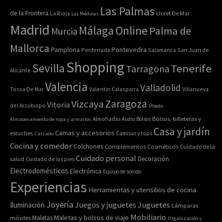
Las Palmas
de la Frontera
La Rioja
Lloret De Mar
Las Médulas
Madrid
Online
Málaga
Palma de
Murcia
Mallorca
Pontevedra
Pamplona
Ponferrada
Salamanca
San Juan de
Shopping
Sevilla
Tenerife
Tarragona
Alicante
Valencia
Valladolid
Tossa De Mar
Valentin Calasparra
Villanueva
Zaragoza
Vizcaya
Vitoria
del Arzobispo
Úbeda
Bolsos, billeteras y
Almacenamiento de ropa y armarios
Almohadas
Audio
Bolsos
Casa y jardín
Camas y accesorios
estuches
Calzado
Camisas y tops
Cocina y comedor
Colchones
Complementos
Cosméticos
Cuidado de la
Cuidado personal
Decoración
salud
Cuidado de los pies
Electrodomésticos
Electrónica
Equipo de sonido
Experiencias
Herramientas y utensilios de cocina
Joyería
Juegos y juguetes
Juguetes
Iluminación
Lámparas
Mobiliario
Maletas y bolsos de viaje
Maletas
móviles
Organización y