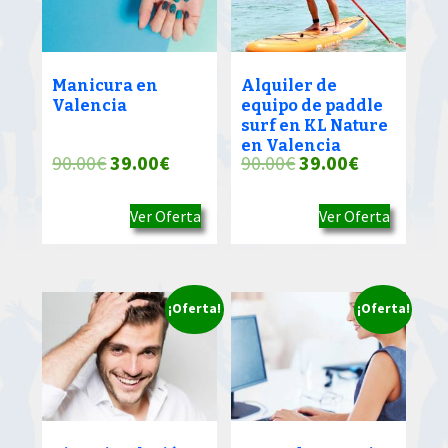
Manicura en
Alquiler de
Valencia
equipo de paddle
surf en KL Nature
en Valencia
El
El
El
El
90.00
€
39.00
€
90.00
€
39.00
€
precio
precio
precio
precio
Ver Oferta
Ver Oferta
original
actual
original
actual
era:
es:
era:
es:
90.00€.
39.00€.
90.00€.
39.00€.
¡Oferta!
¡Oferta!