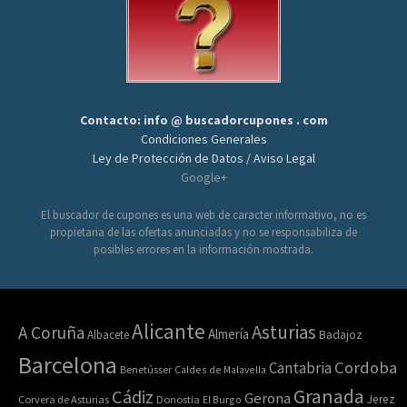
Contacto: info @ buscadorcupones . com
Condiciones Generales
Ley de Protección de Datos / Aviso Legal
Google+
El buscador de cupones es una web de caracter informativo, no es
propietaria de las ofertas anunciadas y no se responsabiliza de
posibles errores en la información mostrada.
Alicante
Asturias
A Coruña
Almería
Albacete
Badajoz
Barcelona
Cordoba
Cantabria
Benetússer
Caldes de Malavella
Granada
Cádiz
Gerona
Jerez
Corvera de Asturias
Donostia
El Burgo