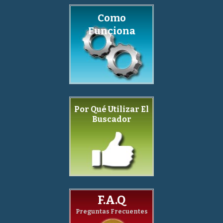
Como
Funciona
Por Qué Utilizar El
Buscador
F.A.Q
Preguntas Frecuentes