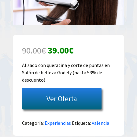
El
El
90.00
€
39.00
€
precio
precio
Alisado con queratina y corte de puntas en
Salón de belleza Godely (hasta 53% de
original
actual
descuento)
era:
es:
Ver Oferta
90.00€.
39.00€.
Categoría:
Experiencias
Etiqueta:
Valencia