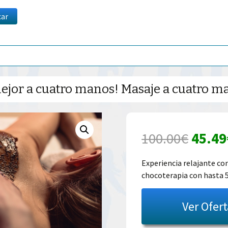
car
mejor a cuatro manos! Masaje a cuatro m
El
100.00
€
45.49
preci
Experiencia relajante co
chocoterapia con hasta 
origin
era:
Ver Ofer
100.0