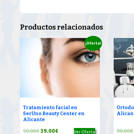
Productos relacionados
¡Oferta!
Tratamiento facial en
Ortodo
SerUno Beauty Center en
Alican
Alicante
El
El
90.00
€
39.00
€
90.00
€
Ver Oferta