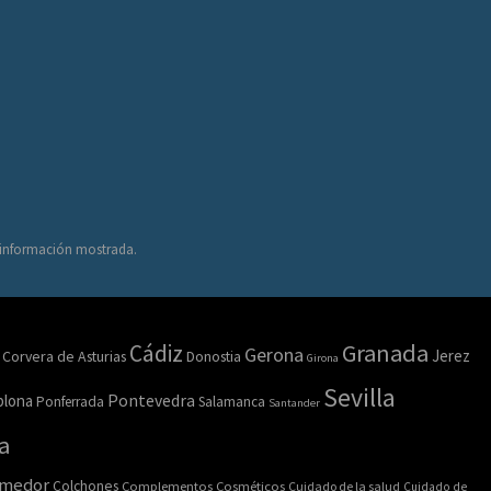
a información mostrada.
Granada
Cádiz
Gerona
Jerez
Corvera de Asturias
Donostia
Girona
Sevilla
lona
Pontevedra
Ponferrada
Salamanca
Santander
a
omedor
Colchones
Complementos
Cosméticos
Cuidado de la salud
Cuidado de