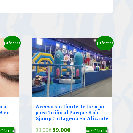
¡Oferta!
¡Oferta!
ara
Acceso sin límite de tiempo
! en
para 1 niño al Parque Kids
Xjump Cartagena en Alicante
El
El
90.00
€
39.00
€
 Oferta
Ver Oferta