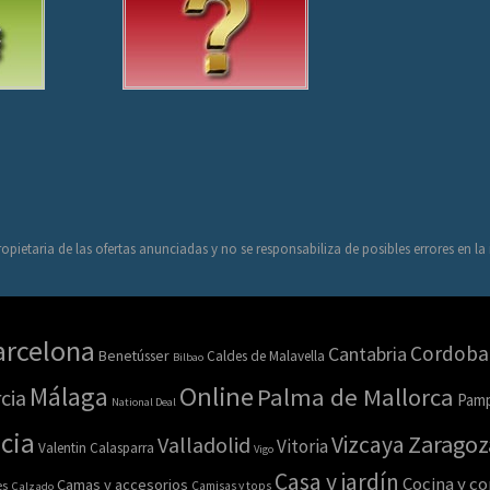
opietaria de las ofertas anunciadas y no se responsabiliza de posibles errores en l
arcelona
Cordoba
Cantabria
Benetússer
Caldes de Malavella
Bilbao
Online
Málaga
Palma de Mallorca
cia
Pamp
National Deal
cia
Zaragoz
Vizcaya
Valladolid
Vitoria
Valentin Calasparra
Vigo
Casa y jardín
Cocina y c
Camas y accesorios
es
Calzado
Camisas y tops