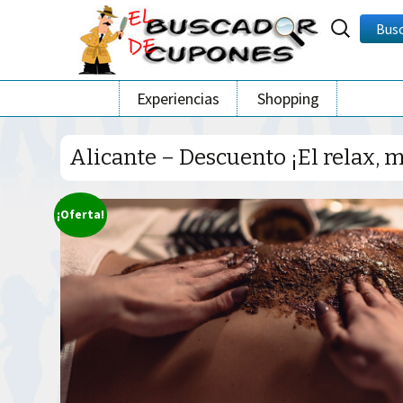
Buscar
Bus
por:
Ir
Experiencias
Shopping
al
contenido
Alicante – Descuento ¡El relax, 
¡Oferta!