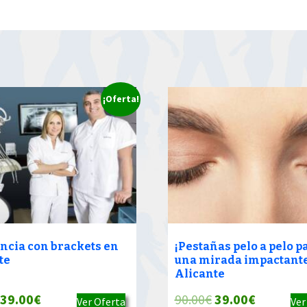
¡Oferta!
ncia con brackets en
¡Pestañas pelo a pelo p
te
una mirada impactante
Alicante
El
El
El
El
39.00
€
90.00
€
39.00
€
Ver Oferta
Ver