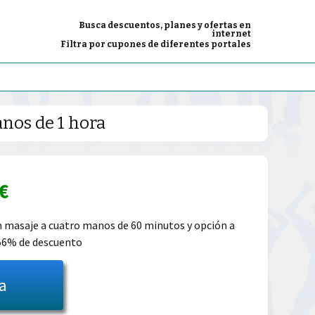
Busca descuentos, planes y ofertas en
internet
Filtra por cupones de diferentes portales
anos de 1 hora
El
€
o
precio
n masaje a cuatro manos de 60 minutos y opción a
56% de descuento
al
actual
es:
ta
0€.
45.49€.