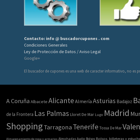
Contacto: info @ buscadorcupones . com
Condiciones Generales
Ley de Protección de Datos / Aviso Legal
Google+
El buscador de cupones es una web de caracter informativo, no es pr
B
Alicante
Asturias
A Coruña
Almería
Badajoz
Albacete
Madrid
Las Palmas
Mur
de la Frontera
Lloret De Mar
Lugo
Shopping
Valen
Tenerife
Tarragona
Tossa De Mar
Bolsos, billeteras y estuch
Almacenamiento de ropa y armarios
Almohadas
Audio
Bolsos