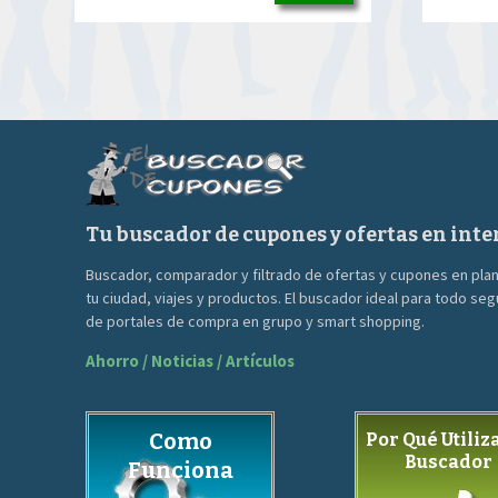
precio
precio
original
actual
era:
es:
90.00€.
39.00€.
Tu buscador de cupones y ofertas en inte
Buscador, comparador y filtrado de ofertas y cupones en pla
tu ciudad, viajes y productos. El buscador ideal para todo se
de portales de compra en grupo y smart shopping.
Ahorro / Noticias / Artículos
Como
Por Qué Utiliza
Buscador
Funciona