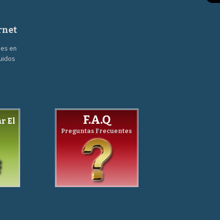
rnet
nes en
guidos
F.A.Q
r El
Preguntas Frecuentes