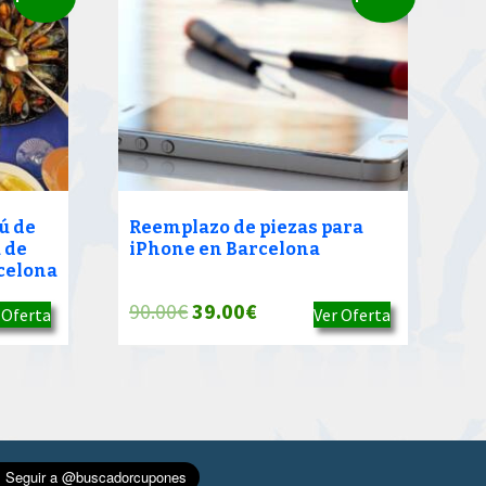
ú de
Reemplazo de piezas para
 de
iPhone en Barcelona
rcelona
El
El
90.00
€
39.00
€
 Oferta
Ver Oferta
precio
precio
original
actual
era:
es:
90.00€.
39.00€.