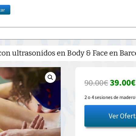
car
con ultrasonidos en Body & Face en Bar
El
90.00
€
39.00
€
precio
2 o 4 sesiones de madero
origina
Ver Ofer
era:
90.00€.