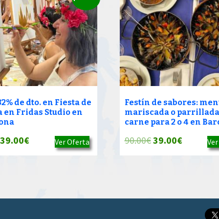
2% de dto. en Fiesta de
Festín de sabores: men
a en Fridas Studio en
mariscada o parrillada
ona
carne para 2 o 4 en Ba
El
El
El
El
39.00
€
90.00
€
39.00
€
Ver Oferta
Ver
precio
precio
precio
precio
original
actual
original
actual
era:
es:
era:
es:
90.00€.
39.00€.
90.00€.
39.00€.