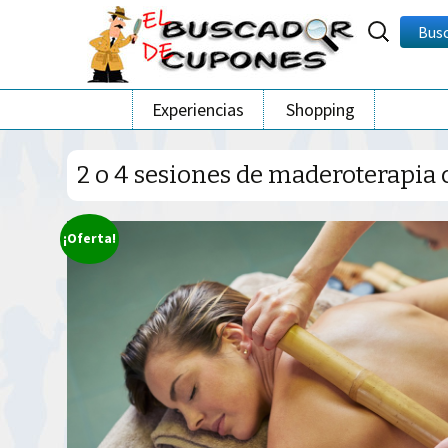
Buscar
Bus
por:
Ir
Experiencias
Shopping
al
contenido
2 o 4 sesiones de maderoterapia 
¡Oferta!