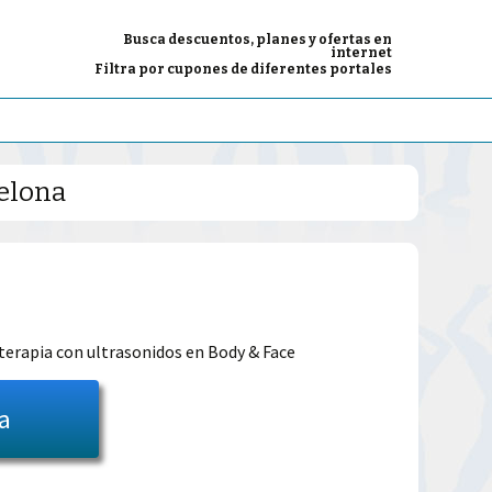
Busca descuentos, planes y ofertas en
internet
Filtra por cupones de diferentes portales
celona
El
precio
terapia con ultrasonidos en Body & Face
l
actual
ta
es:
39.00€.