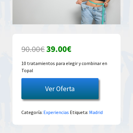
El
El
90.00
€
39.00
€
precio
precio
10 tratamientos para elegir y combinar en
Topal
original
actual
era:
es:
Ver Oferta
90.00€.
39.00€.
Categoría:
Experiencias
Etiqueta:
Madrid