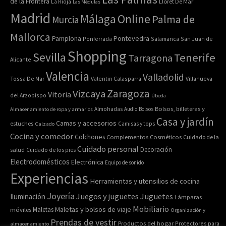
de la Frontera
La Rioja
Lloret De Mar
Las Médulas
Madrid
Online
Málaga
Palma de
Murcia
Mallorca
Pontevedra
Pamplona
Ponferrada
Salamanca
San Juan de
Shopping
Sevilla
Tenerife
Tarragona
Alicante
Valencia
Valladolid
Tossa De Mar
Valentin Calasparra
Villanueva
Zaragoza
Vizcaya
Vitoria
del Arzobispo
Úbeda
Bolsos, billeteras y
Almacenamiento de ropa y armarios
Almohadas
Audio
Bolsos
Casa y jardín
Camas y accesorios
estuches
Calzado
Camisas y tops
Cocina y comedor
Colchones
Complementos
Cosméticos
Cuidado de la
Cuidado personal
Decoración
salud
Cuidado de los pies
Electrodomésticos
Electrónica
Equipo de sonido
Experiencias
Herramientas y utensilios de cocina
Joyería
Juegos y juguetes
Juguetes
Iluminación
Lámparas
Mobiliario
Maletas y bolsos de viaje
Maletas
móviles
Organización y
Prendas de vestir
Productos del hogar
Protectores para
almacenamiento