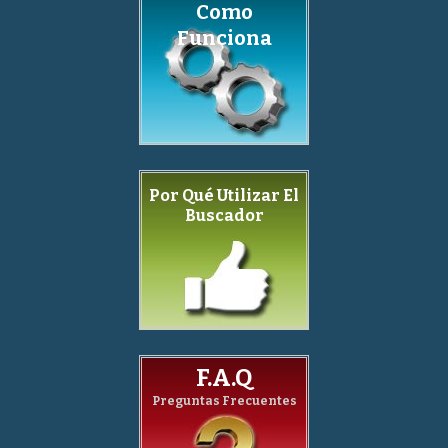
Como
Funciona
Por Qué Utilizar El
Buscador
F.A.Q
Preguntas Frecuentes