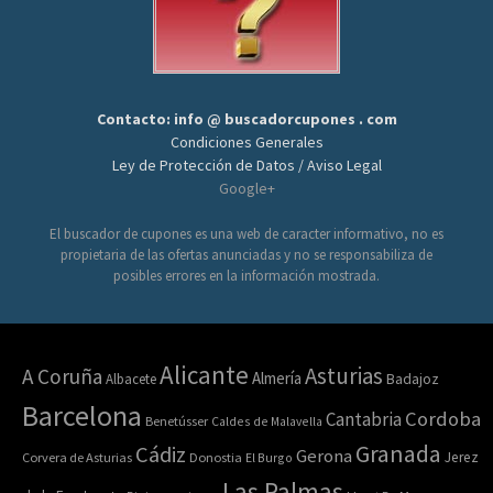
Contacto: info @ buscadorcupones . com
Condiciones Generales
Ley de Protección de Datos / Aviso Legal
Google+
El buscador de cupones es una web de caracter informativo, no es
propietaria de las ofertas anunciadas y no se responsabiliza de
posibles errores en la información mostrada.
Alicante
Asturias
A Coruña
Almería
Albacete
Badajoz
Barcelona
Cordoba
Cantabria
Benetússer
Caldes de Malavella
Granada
Cádiz
Gerona
Jerez
Corvera de Asturias
Donostia
El Burgo
Las Palmas