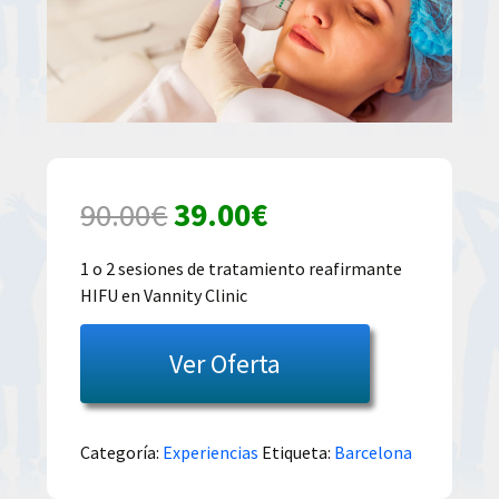
El
El
90.00
€
39.00
€
precio
precio
1 o 2 sesiones de tratamiento reafirmante
HIFU en Vannity Clinic
original
actual
era:
es:
Ver Oferta
90.00€.
39.00€.
Categoría:
Experiencias
Etiqueta:
Barcelona