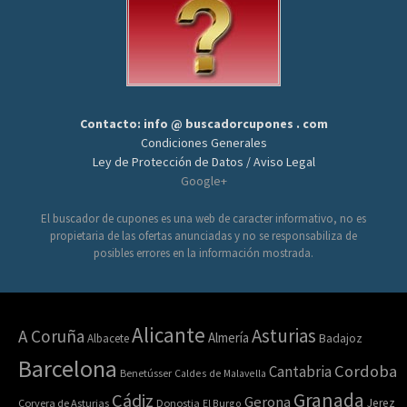
Contacto: info @ buscadorcupones . com
Condiciones Generales
Ley de Protección de Datos / Aviso Legal
Google+
El buscador de cupones es una web de caracter informativo, no es
propietaria de las ofertas anunciadas y no se responsabiliza de
posibles errores en la información mostrada.
Alicante
Asturias
A Coruña
Almería
Albacete
Badajoz
Barcelona
Cordoba
Cantabria
Benetússer
Caldes de Malavella
Granada
Cádiz
Gerona
Jerez
Corvera de Asturias
Donostia
El Burgo