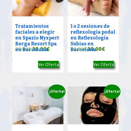
Tratamientos
1 o 2 sesiones de
faciales a elegir
reflexología podal
en Spazio Nyxpert
en Reflexología
Berga Resort Spa
Subias en
El
El
El
El
90.00
€
39.00
€
90.00
€
39.00
€
en Barcelona
Barcelona
precio
precio
precio
precio
Ver Oferta
Ver Oferta
original
actual
original
actual
era:
es:
era:
es:
90.00€.
39.00€.
90.00€.
39.00€.
¡Oferta!
¡Oferta!