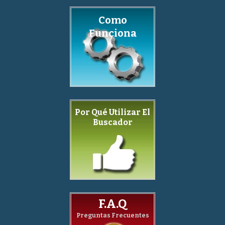
Como
Funciona
Por Qué Utilizar El
Buscador
F.A.Q
Preguntas Frecuentes