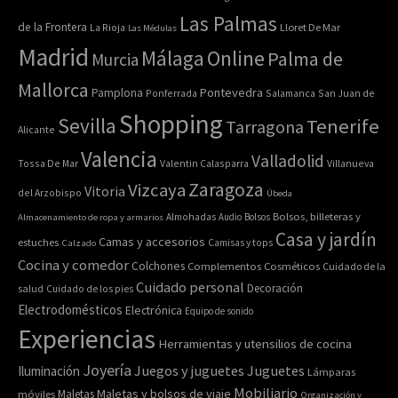
Las Palmas
de la Frontera
La Rioja
Lloret De Mar
Las Médulas
Madrid
Online
Málaga
Palma de
Murcia
Mallorca
Pontevedra
Pamplona
Ponferrada
Salamanca
San Juan de
Shopping
Sevilla
Tenerife
Tarragona
Alicante
Valencia
Valladolid
Tossa De Mar
Valentin Calasparra
Villanueva
Zaragoza
Vizcaya
Vitoria
del Arzobispo
Úbeda
Bolsos, billeteras y
Almacenamiento de ropa y armarios
Almohadas
Audio
Bolsos
Casa y jardín
Camas y accesorios
estuches
Calzado
Camisas y tops
Cocina y comedor
Colchones
Complementos
Cosméticos
Cuidado de la
Cuidado personal
Decoración
salud
Cuidado de los pies
Electrodomésticos
Electrónica
Equipo de sonido
Experiencias
Herramientas y utensilios de cocina
Joyería
Juegos y juguetes
Juguetes
Iluminación
Lámparas
Mobiliario
Maletas y bolsos de viaje
Maletas
móviles
Organización y