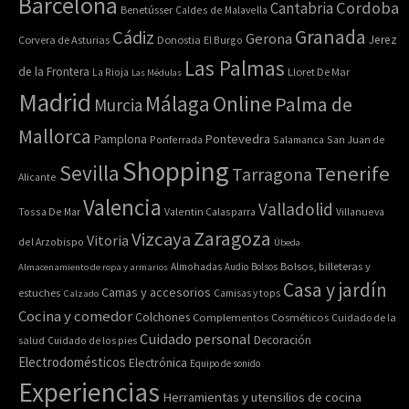
Barcelona
Cordoba
Cantabria
Benetússer
Caldes de Malavella
Granada
Cádiz
Gerona
Jerez
Corvera de Asturias
Donostia
El Burgo
Las Palmas
de la Frontera
La Rioja
Lloret De Mar
Las Médulas
Madrid
Online
Málaga
Palma de
Murcia
Mallorca
Pontevedra
Pamplona
Ponferrada
Salamanca
San Juan de
Shopping
Sevilla
Tenerife
Tarragona
Alicante
Valencia
Valladolid
Tossa De Mar
Valentin Calasparra
Villanueva
Zaragoza
Vizcaya
Vitoria
del Arzobispo
Úbeda
Bolsos, billeteras y
Almacenamiento de ropa y armarios
Almohadas
Audio
Bolsos
Casa y jardín
Camas y accesorios
estuches
Calzado
Camisas y tops
Cocina y comedor
Colchones
Complementos
Cosméticos
Cuidado de la
Cuidado personal
Decoración
salud
Cuidado de los pies
Electrodomésticos
Electrónica
Equipo de sonido
Experiencias
Herramientas y utensilios de cocina