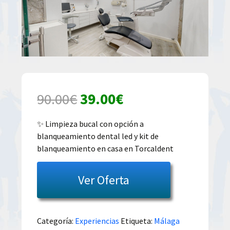
El
El
90.00
€
39.00
€
precio
precio
✨ Limpieza bucal con opción a
blanqueamiento dental led y kit de
original
actual
blanqueamiento en casa en Torcaldent
era:
es:
Ver Oferta
90.00€.
39.00€.
Categoría:
Experiencias
Etiqueta:
Málaga