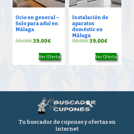
Ocio en general –
Instalación de
Solo para adul en
aparatos
Málaga
doméstic en
Málaga
El
El
El
El
90.00
€
39.00
€
90.00
€
39.00
€
precio
precio
precio
precio
Ver Oferta
Ver Oferta
original
actual
original
actual
era:
es:
era:
es:
90.00€.
39.00€.
90.00€.
39.00€.
Tu buscador de cupones y ofertas en
internet