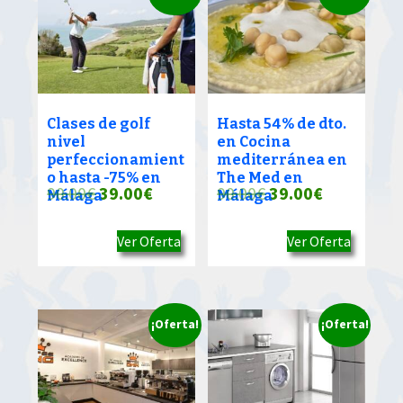
Clases de golf
Hasta 54% de dto.
nivel
en Cocina
perfeccionamient
mediterránea en
o hasta -75% en
The Med en
El
El
El
El
90.00
€
39.00
€
90.00
€
39.00
€
Málaga
Málaga
precio
precio
precio
precio
Ver Oferta
Ver Oferta
original
actual
original
actual
era:
es:
era:
es:
90.00€.
39.00€.
90.00€.
39.00€.
¡Oferta!
¡Oferta!