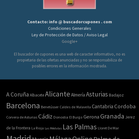
Contacto: info @ buscadorcupones . com
Condiciones Generales
Ley de Protección de Datos / Aviso Legal
Google+
El buscador de cupones es una web de caracter informativo, no es
propietaria de las ofertas anunciadas y no se responsabiliza de
posibles errores en la información mostrada.
Alicante
Asturias
A Coruña
Almería
Albacete
Badajoz
Barcelona
Cordoba
Cantabria
Benetússer
Caldes de Malavella
Granada
Cádiz
Gerona
Jerez
Corvera de Asturias
Donostia
El Burgo
Las Palmas
de la Frontera
La Rioja
Lloret De Mar
Las Médulas
Madrid
Online
Málaga
Palma de