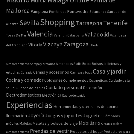
Murcia
Mallorca
Pontevedra
Pamplona
Ponferrada
Salamanca
San Juan de
Shopping
Sevilla
Tenerife
Tarragona
Alicante
Valencia
Valladolid
Tossa De Mar
Valentin Calasparra
Villanueva
Zaragoza
Vizcaya
Vitoria
del Arzobispo
Úbeda
Bolsos, billeteras y
Almacenamiento de ropa y armarios
Almohadas
Audio
Bolsos
Casa y jardín
Camas y accesorios
estuches
Calzado
Camisas y tops
Cocina y comedor
Colchones
Complementos
Cosméticos
Cuidado de la
Cuidado personal
Decoración
salud
Cuidado de los pies
Electrodomésticos
Electrónica
Equipo de sonido
Experiencias
Herramientas y utensilios de cocina
Joyería
Juegos y juguetes
Juguetes
Iluminación
Lámparas
Mobiliario
Maletas y bolsos de viaje
Maletas
móviles
Organización y
Prendas de vestir
Productos del hogar
Protectores para
almacenamiento