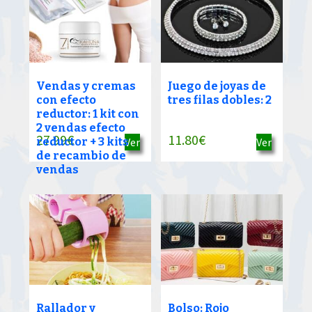
Vendas y cremas
Juego de joyas de
con efecto
tres filas dobles: 2
reductor: 1 kit con
2 vendas efecto
27.99
€
11.80
€
reductor + 3 kits
Ver
Ver
de recambio de
vendas
Rallador y
Bolso: Rojo